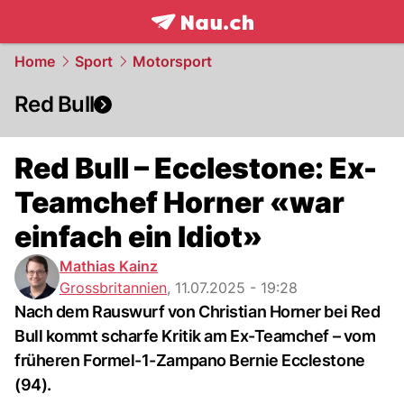
frontpage.
NAU.ch
Home
Sport
Motorsport
Red Bull
Red Bull – Ecclestone: Ex-
Teamchef Horner «war
einfach ein Idiot»
Mathias Kainz
Grossbritannien
,
11.07.2025 - 19:28
Nach dem Rauswurf von Christian Horner bei Red
Bull kommt scharfe Kritik am Ex-Teamchef – vom
früheren Formel-1-Zampano Bernie Ecclestone
(94).