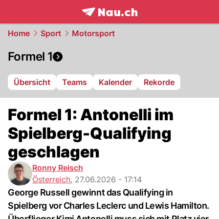
frontpage.
NAU.ch
Home
Sport
Motorsport
Formel 1
Übersicht
Teams
Kalender
Rekorde
Formel 1: Antonelli im
Spielberg-Qualifying
geschlagen
Ronny Reisch
Österreich
,
27.06.2026 - 17:14
George Russell gewinnt das Qualifying in
Spielberg vor Charles Leclerc und Lewis Hamilton.
Überflieger Kimi Antonelli muss sich mit Platz vier