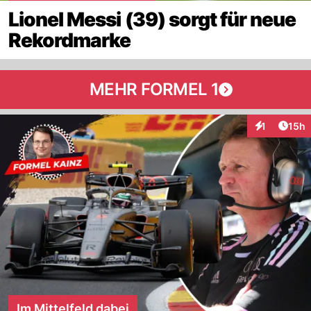
Lionel Messi (39) sorgt für neue
Rekordmarke
MEHR FORMEL 1
Artik
1
15h
Interaktione
Im Mittelfeld dabei