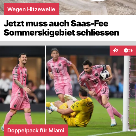
Wegen Hitzewelle
Jetzt muss auch Saas-Fee
Sommerskigebiet schliessen
Arti
2
2h
Interaktion
Doppelpack für Miami