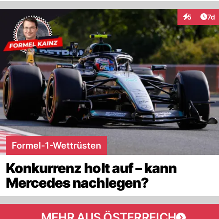
Art
5
7d
Interaktion
Formel-1-Wettrüsten
Konkurrenz holt auf – kann
Mercedes nachlegen?
MEHR AUS ÖSTERREICH