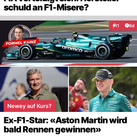
schuld an F1-Misere?
Arti
11
6d
Interaktione
Newey auf Kurs?
Ex-F1-Star: «Aston Martin wird
bald Rennen gewinnen»