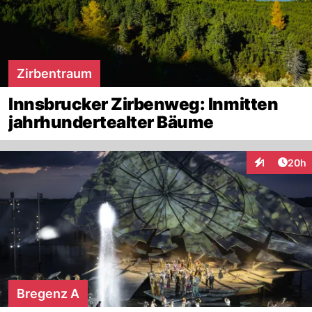
Zirbentraum
Innsbrucker Zirbenweg: Inmitten
jahrhundertealter Bäume
Artik
1
20h
Interaktione
Bregenz A