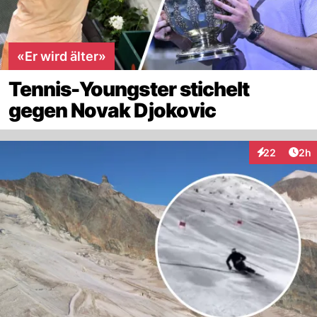
«Er wird älter»
Tennis-Youngster stichelt
gegen Novak Djokovic
Arti
22
2h
Interaktionen