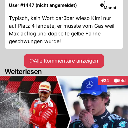
Artikel veröf
1
User #1447 (nicht angemeldet)
Monat
Typisch, kein Wort darüber wieso Kimi nur
auf Platz 4 landete, er musste vom Gas weil
Max abflog und doppelte gelbe Fahne
geschwungen wurde!
Alle Kommentare anzeigen
Weiterlesen
Artik
24
54d
Interaktionen