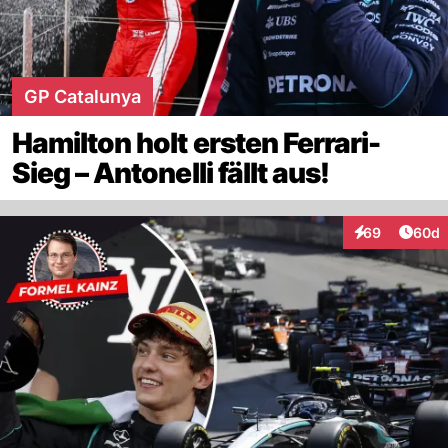
GP Catalunya
Hamilton holt ersten Ferrari-
Sieg – Antonelli fällt aus!
Artik
69
60d
Interaktionen