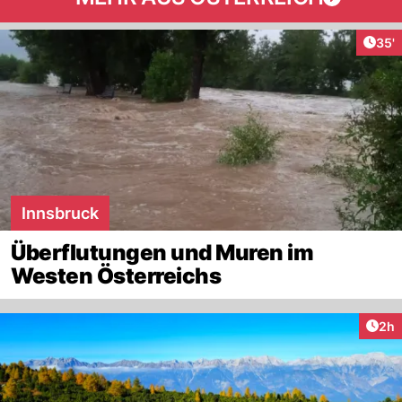
Arti
35'
Innsbruck
Überflutungen und Muren im
Westen Österreichs
Arti
2h