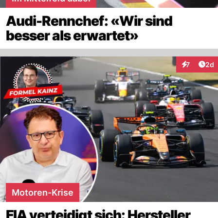
Audi-Rennchef: «Wir sind
besser als erwartet»
Arti
7
2d
Interaktion
Motoren-Krise
FIA verteidigt sich: Hersteller