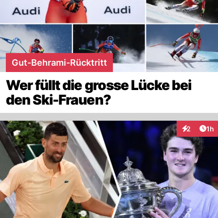
Gut-Behrami-Rücktritt
Wer füllt die grosse Lücke bei
den Ski-Frauen?
Art
2
1h
Interaktion