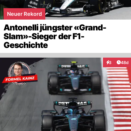
Neuer Rekord
Antonelli jüngster «Grand-
Slam»-Sieger der F1-
Geschichte
Artik
3
48d
Interaktionen