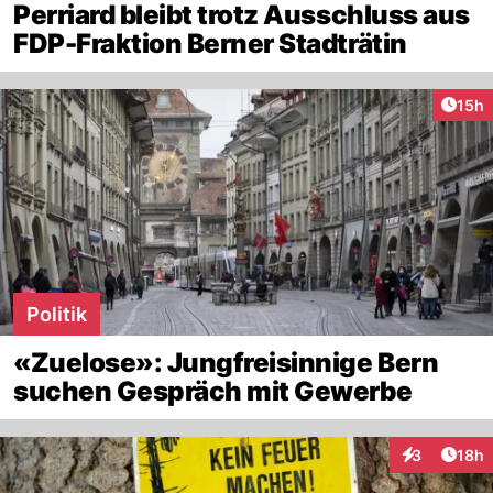
Perriard bleibt trotz Ausschluss aus
FDP-Fraktion Berner Stadträtin
Artik
15h
Politik
«Zuelose»: Jungfreisinnige Bern
suchen Gespräch mit Gewerbe
Artik
3
18h
Interaktione