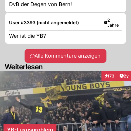
DvB der Degen von Bern!
Artikel verö
2
User #3393 (nicht angemeldet)
Jahre
Wer ist die YB?
Alle Kommentare anzeigen
Weiterlesen
Arti
173
2y
Interaktionen
YB-Luxusproblem