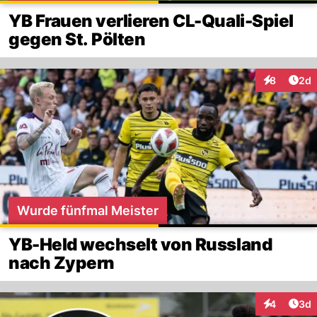
YB Frauen verlieren CL-Quali-Spiel
gegen St. Pölten
Arti
8
2d
Interaktion
Wurde fünfmal Meister
YB-Held wechselt von Russland
nach Zypern
Arti
4
3d
Interaktion