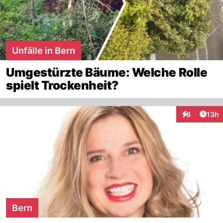
Unfälle in Bern
Umgestürzte Bäume: Welche Rolle
spielt Trockenheit?
Artik
8
13h
Interaktione
Bern