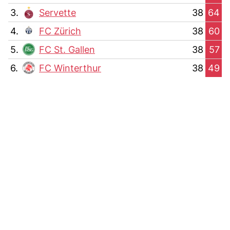
3.
Servette
38
64
4.
FC Zürich
38
60
5.
FC St. Gallen
38
57
6.
FC Winterthur
38
49