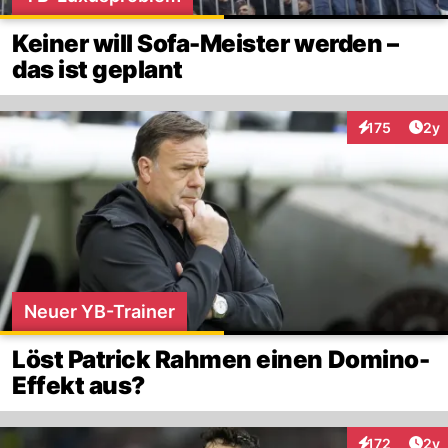
Keiner will Sofa-Meister werden –
das ist geplant
Arti
175
2y
Interaktionen
Neuer YB-Trainer
Löst Patrick Rahmen einen Domino-
Effekt aus?
Arti
172
2y