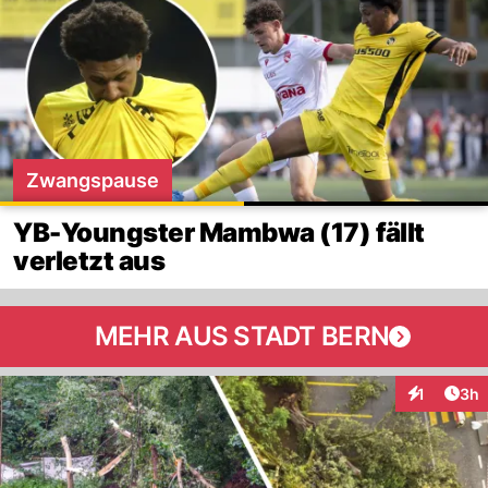
Zwangspause
YB-Youngster Mambwa (17) fällt
verletzt aus
MEHR AUS STADT BERN
Arti
1
3h
Interaktion