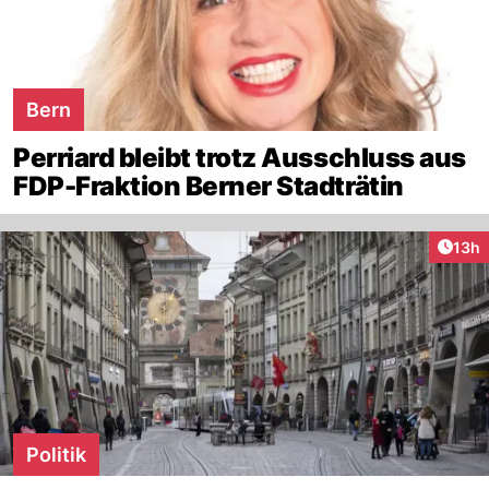
Bern
Perriard bleibt trotz Ausschluss aus
FDP-Fraktion Berner Stadträtin
Artik
13h
Politik