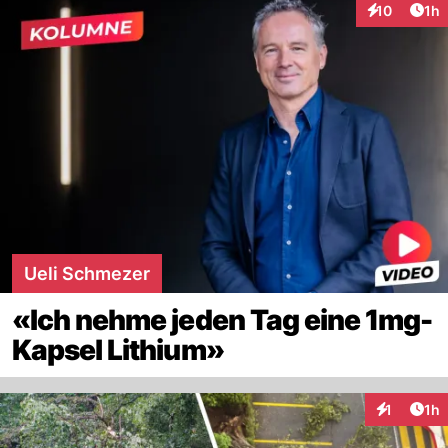
Art
10
1h
Interaktione
Ueli Schmezer
«Ich nehme jeden Tag eine 1mg-
Kapsel Lithium»
Art
1
1h
Interaktion