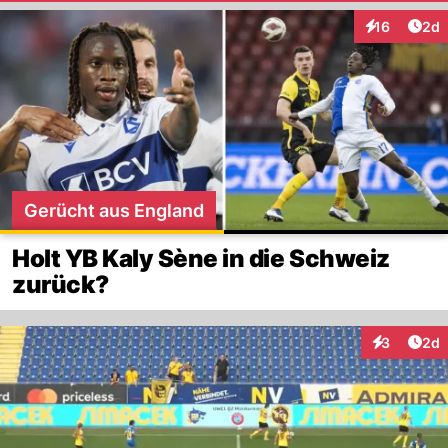
Arti
16
2d
Interaktione
Gerücht aus England
Holt YB Kaly Sène in die Schweiz
zurück?
Arti
3
2d
Interaktion