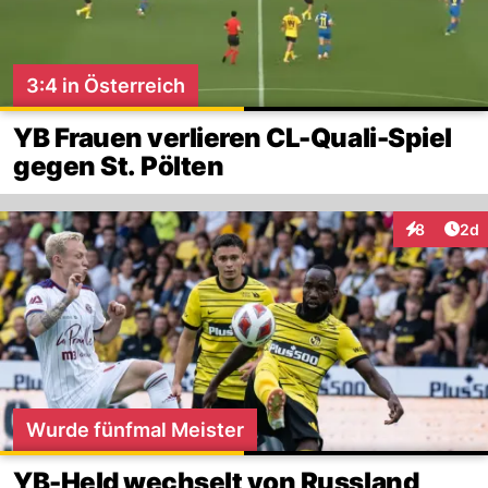
3:4 in Österreich
YB Frauen verlieren CL-Quali-Spiel
gegen St. Pölten
Arti
8
2d
Interaktion
Wurde fünfmal Meister
YB-Held wechselt von Russland