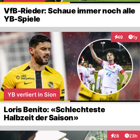
VfB-Rieder: Schaue immer noch alle
YB-Spiele
Art
49
1y
Interaktione
YB verliert in Sion
Loris Benito: «Schlechteste
Halbzeit der Saison»
Artik
28
23h
Interaktionen