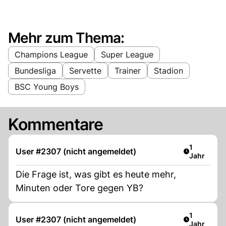
Mehr zum Thema:
Champions League
Super League
Bundesliga
Servette
Trainer
Stadion
BSC Young Boys
Kommentare
Artikel ver
1
User #2307 (nicht angemeldet)
Jahr
Die Frage ist, was gibt es heute mehr,
Minuten oder Tore gegen YB?
Artikel ver
1
User #2307 (nicht angemeldet)
Jahr