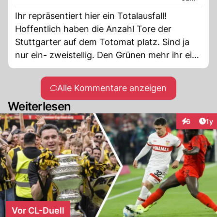
Ihr repräsentiert hier ein Totalausfall!
Hoffentlich haben die Anzahl Tore der
Stuttgarter auf dem Totomat platz. Sind ja
nur ein- zweistellig. Den Grünen mehr ihr ein
Gefallen, wenn ihr erst gar nicht antreten
würded.
Alle Kommentare anzeigen
Weiterlesen
Art
6
1y
Interaktion
Vor CL-Duell