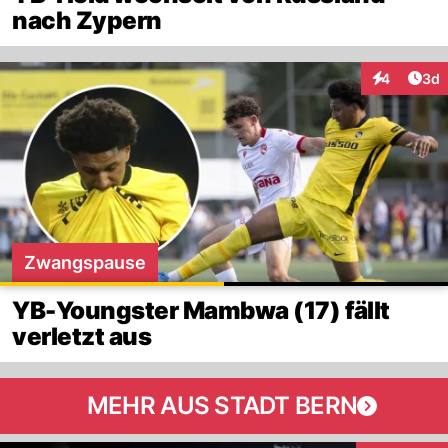
nach Zypern
Arti
4
3d
Interaktion
Zwangspause
YB-Youngster Mambwa (17) fällt
verletzt aus
MEHR AUS STADT BERN