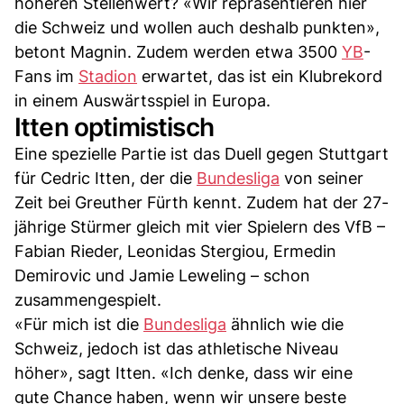
höheren Stellenwert? «Wir repräsentieren hier
die Schweiz und wollen auch deshalb punkten»,
betont Magnin. Zudem werden etwa 3500
YB
-
Fans im
Stadion
erwartet, das ist ein Klubrekord
in einem Auswärtsspiel in Europa.
Itten optimistisch
Eine spezielle Partie ist das Duell gegen Stuttgart
für Cedric Itten, der die
Bundesliga
von seiner
Zeit bei Greuther Fürth kennt. Zudem hat der 27-
jährige Stürmer gleich mit vier Spielern des VfB –
Fabian Rieder, Leonidas Stergiou, Ermedin
Demirovic und Jamie Leweling – schon
zusammengespielt.
«Für mich ist die
Bundesliga
ähnlich wie die
Schweiz, jedoch ist das athletische Niveau
höher», sagt Itten. «Ich denke, dass wir eine
gute Chance haben, wenn wir unsere beste