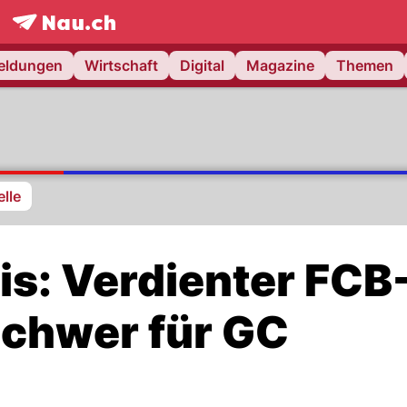
frontpage.
NAU.ch
meldungen
Wirtschaft
Digital
Magazine
Themen
lle
s: Verdienter FCB
schwer für GC