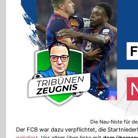
Die Nau-Note für de
Der FCB war dazu verpflichtet, die Startniederl
geliefert
. Vor allem über links mit
dem überrag