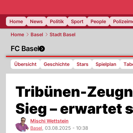
Home
News
Politik
Sport
People
Polizei
Home
Basel
Stadt Basel
FC Basel
Übersicht
Geschichte
Stars
Spielplan
Tabe
Tribünen-Zeugni
Sieg – erwartet 
Mischi Wettstein
Basel
,
03.08.2025 - 10:38