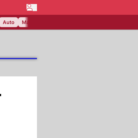
Auto
Matchcenter
Videos
Nau Plus
Lifestyle
-