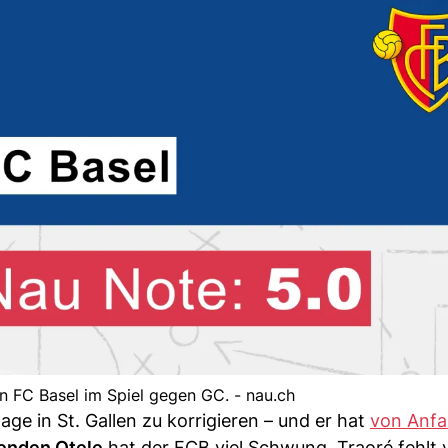
n FC Basel im Spiel gegen GC. - nau.ch
age in St. Gallen zu korrigieren – und er hat
von Anfa
enden Otele
hat der FCB viel Schwung. Traoré fehlt v