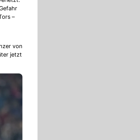
 Gefahr
Tors –
enzer von
ter jetzt