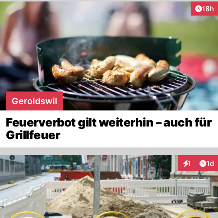
Artik
18h
Geroldswil
Feuerverbot gilt weiterhin – auch für
Grillfeuer
Art
1
1d
Interaktion