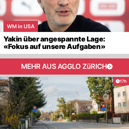
WM in USA
Yakin über angespannte Lage:
«Fokus auf unsere Aufgaben»
MEHR AUS AGGLO ZüRICH
Artik
17h