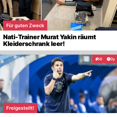
Für guten Zweck
Nati-Trainer Murat Yakin räumt
Kleiderschrank leer!
Arti
50
3y
Interaktionen
Freigestellt!