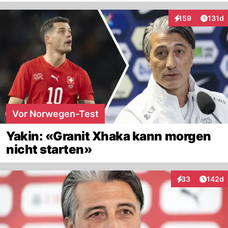
Artike
159
131d
Interaktionen
Vor Norwegen-Test
Yakin: «Granit Xhaka kann morgen
nicht starten»
Artike
33
142d
Interaktionen