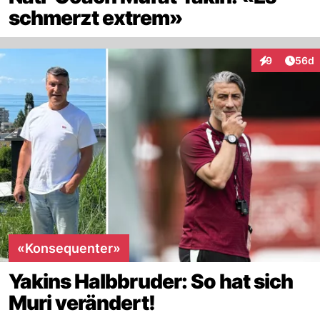
schmerzt extrem»
Artik
9
56d
Interaktionen
«Konsequenter»
Yakins Halbbruder: So hat sich
Muri verändert!