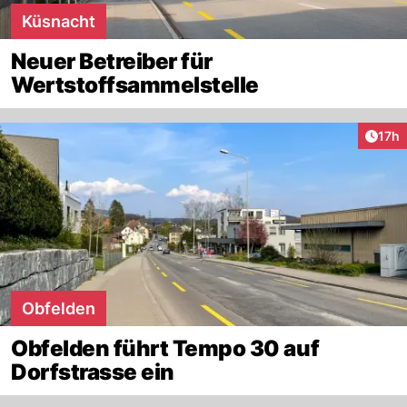
Küsnacht
Neuer Betreiber für
Wertstoffsammelstelle
Artik
17h
Obfelden
Obfelden führt Tempo 30 auf
Dorfstrasse ein