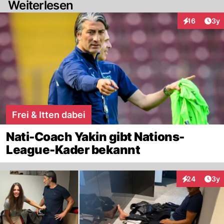
Weiterlesen
Arti
16
3y
Interaktione
Frei & Itten dabei
Nati-Coach Yakin gibt Nations-
League-Kader bekannt
Arti
24
3y
Interaktionen