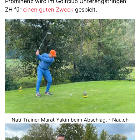
Prominenz wird im Golfclub Unterengstringen
ZH für
einen guten Zweck
gespielt.
Nati-Trainer Murat Yakin beim Abschlag. - Nau.ch