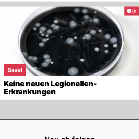
Arti
7h
Basel
Keine neuen Legionellen-
Erkrankungen
Footer