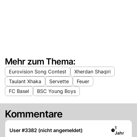
Mehr zum Thema:
Eurovision Song Contest
Xherdan Shaqiri
Taulant Xhaka
Servette
Feuer
FC Basel
BSC Young Boys
Kommentare
Artikel ver
1
User #3382 (nicht angemeldet)
Jahr