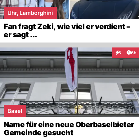
Uhr, Lamborghini
Fan fragt Zeki, wie viel er verdient –
er sagt ...
Arti
5
6h
Interaktion
Basel
Name für eine neue Oberbaselbieter
Gemeinde gesucht