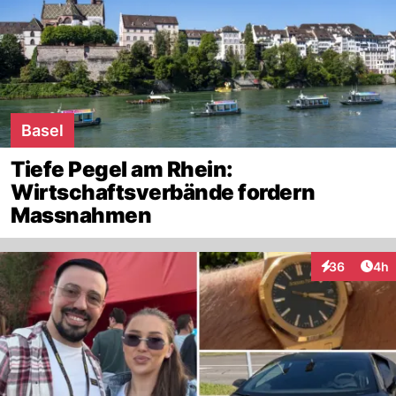
Basel
Tiefe Pegel am Rhein:
Wirtschaftsverbände fordern
Massnahmen
Arti
36
4h
Interaktionen