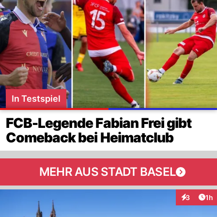
In Testspiel
FCB-Legende Fabian Frei gibt
Comeback bei Heimatclub
MEHR AUS STADT BASEL
Art
3
1h
Interaktion