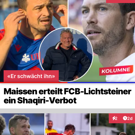
Interaktionen
«Er schwächt ihn»
Maissen erteilt FCB-Lichtsteiner
ein Shaqiri-Verbot
Arti
2
2d
Interaktion