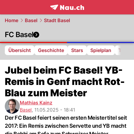
frontpage.
NAU.ch
Home
Basel
Stadt Basel
FC Basel
Übersicht
Geschichte
Stars
Spielplan
Tabell
Jubel beim FC Basel! YB-
Remis in Genf macht Rot-
Blau zum Meister
Mathias Kainz
Basel
,
11.05.2025 - 18:41
Der FC Basel feiert seinen ersten Meistertitel seit
2017: Ein Remis zwischen Servette und YB macht
die Bebbi am Sofa zum Schweizer Meister.