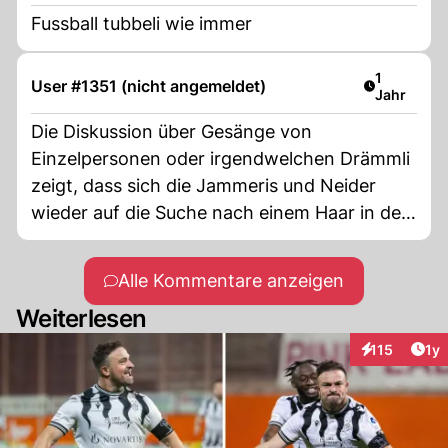
Fussball tubbeli wie immer
Artikel ver
1
User #1351 (nicht angemeldet)
Jahr
Die Diskussion über Gesänge von
Einzelpersonen oder irgendwelchen Drämmli
zeigt, dass sich die Jammeris und Neider
wieder auf die Suche nach einem Haar in der
Suppe machen. Ganz nach dem Motto: Wenn
man nicht gewinnen kann, dann ist man
Alle Kommentare anzeigen
wenigstens ein schlechter Verlierer.
Weiterlesen
Art
115
1y
Interaktionen