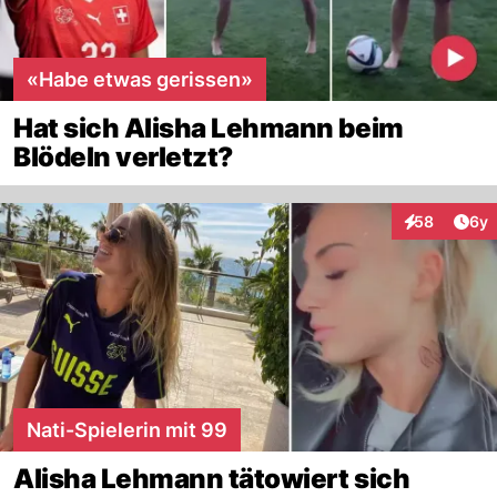
«Habe etwas gerissen»
Hat sich Alisha Lehmann beim
Blödeln verletzt?
Arti
58
6y
Interaktionen
Nati-Spielerin mit 99
Alisha Lehmann tätowiert sich