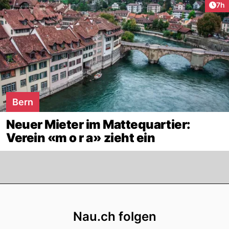
Arti
7h
Bern
Neuer Mieter im Mattequartier:
Verein «m o r a» zieht ein
Footer
Nau.ch folgen