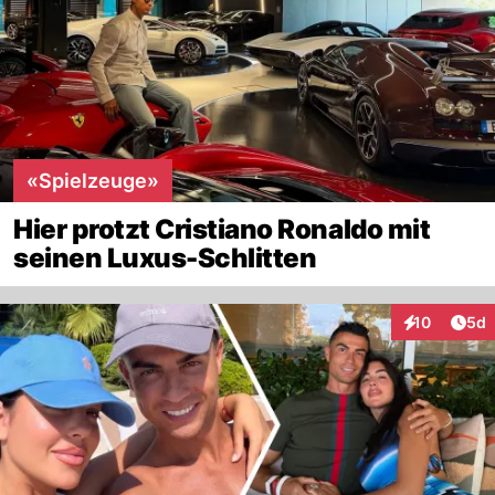
«Spielzeuge»
Hier protzt Cristiano Ronaldo mit
seinen Luxus-Schlitten
Arti
10
5d
Interaktione