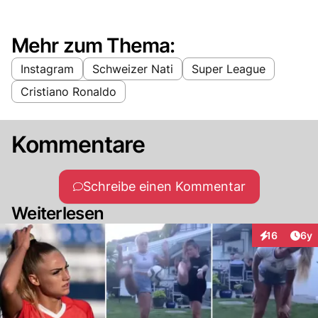
Mehr zum Thema:
Instagram
Schweizer Nati
Super League
Cristiano Ronaldo
Kommentare
Schreibe einen Kommentar
Weiterlesen
Arti
16
6y
Interaktione