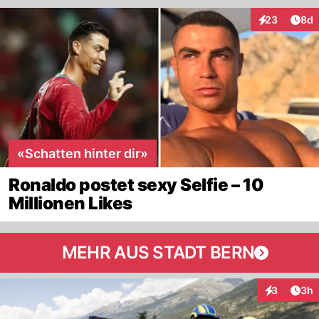
Arti
23
8d
Interaktionen
«Schatten hinter dir»
Ronaldo postet sexy Selfie – 10
Millionen Likes
MEHR AUS STADT BERN
Arti
3
3h
Interaktion