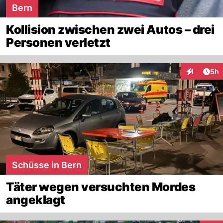
Bern
Kollision zwischen zwei Autos – drei
Personen verletzt
Arti
1
5h
Interaktion
Schüsse in Bern
Täter wegen versuchten Mordes
angeklagt