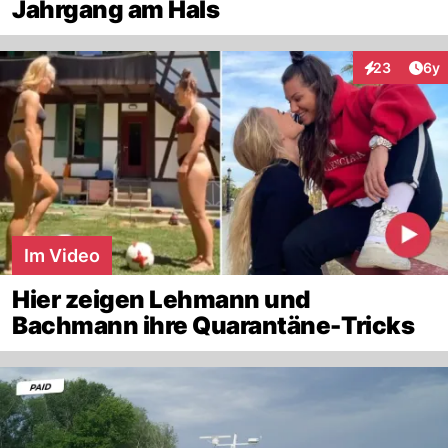
Jahrgang am Hals
Arti
23
6y
Interaktionen
Im Video
Hier zeigen Lehmann und
Bachmann ihre Quarantäne-Tricks