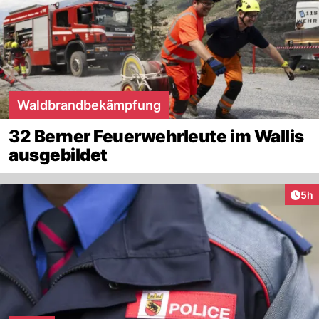
Waldbrandbekämpfung
32 Berner Feuerwehrleute im Wallis
ausgebildet
Arti
5h