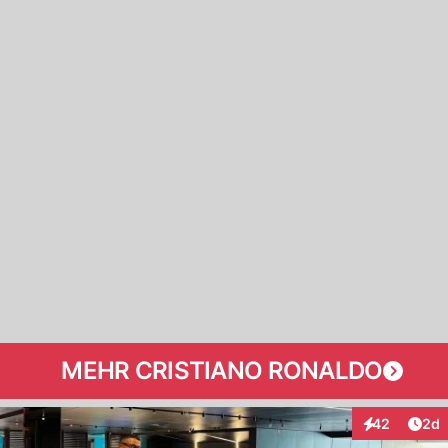
MEHR CRISTIANO RONALDO
Arti
42
2d
Interaktionen