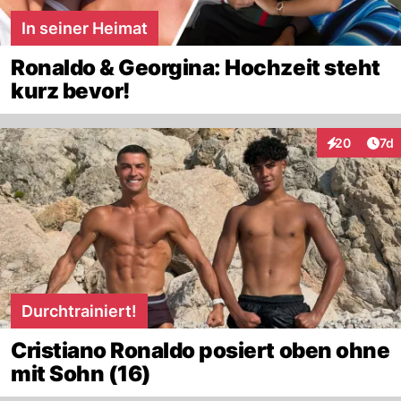
In seiner Heimat
Ronaldo & Georgina: Hochzeit steht
kurz bevor!
Art
20
7d
Interaktione
Durchtrainiert!
Cristiano Ronaldo posiert oben ohne
mit Sohn (16)