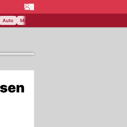
Auto
Matchcenter
Videos
Nau Plus
Lifestyle
ssen