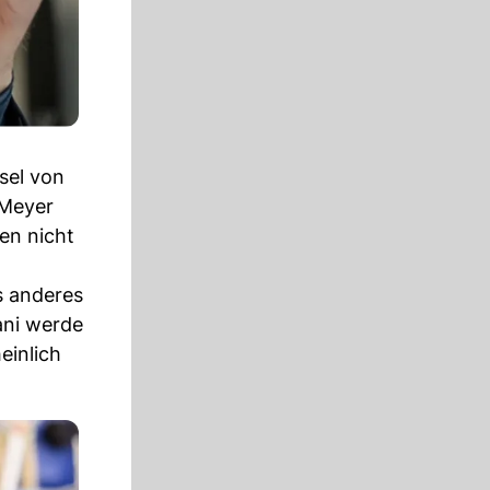
sel von
 Meyer
en nicht
s anderes
ani werde
einlich