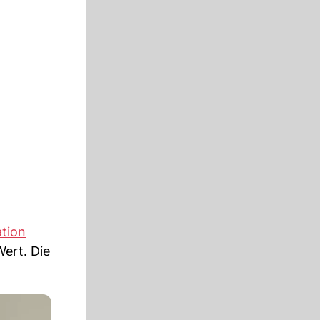
tion
ert. Die