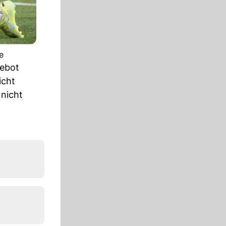
e
gebot
icht
 nicht