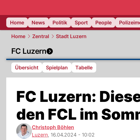
Home
News
Politik
Sport
People
Polizei
Home
Zentral
Stadt Luzern
FC Luzern
Übersicht
Spielplan
Tabelle
FC Luzern: Diese
den FCL im Som
Christoph Böhlen
Luzern
,
16.04.2024 - 10:02