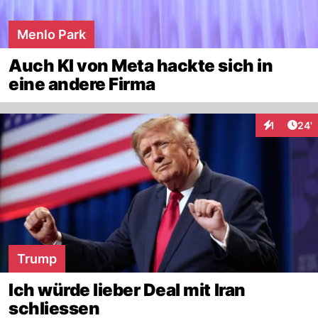
Menlo Park
Auch KI von Meta hackte sich in
eine andere Firma
Arti
1
24'
Interaktion
Trump
Ich würde lieber Deal mit Iran
schliessen