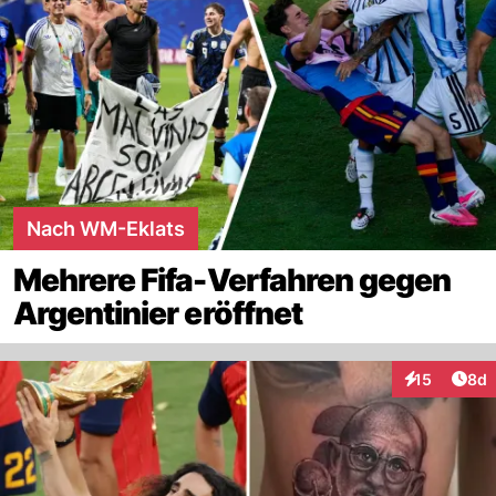
Nach WM-Eklats
Mehrere Fifa-Verfahren gegen
Argentinier eröffnet
Arti
15
8d
Interaktione