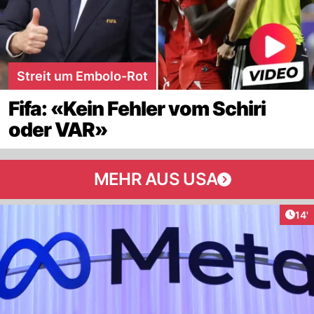
Streit um Embolo-Rot
Fifa: «Kein Fehler vom Schiri
oder VAR»
MEHR AUS USA
Arti
14'