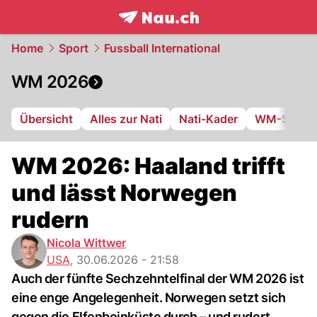
frontpage.
NAU.ch
Home
Sport
Fussball International
WM 2026
Übersicht
Alles zur Nati
Nati-Kader
WM-Stadie
WM 2026: Haaland trifft
und lässt Norwegen
rudern
Nicola Wittwer
USA
,
30.06.2026 - 21:58
Auch der fünfte Sechzehntelfinal der WM 2026 ist
eine enge Angelegenheit. Norwegen setzt sich
gegen die Elfenbeinküste durch – und rudert.