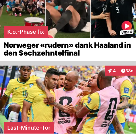
K.o.-Phase fix
Norweger «rudern» dank Haaland in
den Sechzehntelfinal
Artik
14
38d
Interaktionen
Last-Minute-Tor