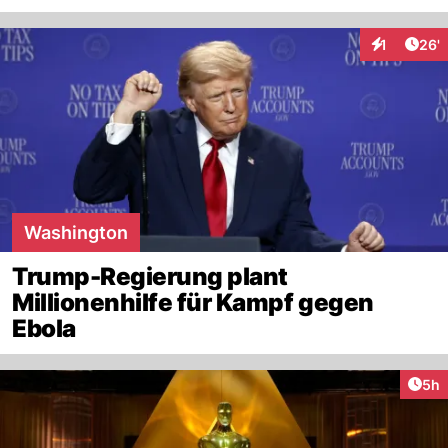
Arti
1
26'
Interaktion
Washington
Trump-Regierung plant
Millionenhilfe für Kampf gegen
Ebola
Arti
5h