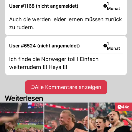
Artikel veröf
1
User #1168 (nicht angemeldet)
Monat
Auch die werden leider lernen müssen zurück
zu rudern.
Artikel veröf
1
User #6524 (nicht angemeldet)
Monat
Ich finde die Norweger toll ! Einfach
weiterrudern !!! Heya !!!
Alle Kommentare anzeigen
Weiterlesen
Artik
44d