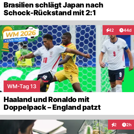
Brasilien schlägt Japan nach
Schock-Rückstand mit 2:1
Artik
42
44d
Interaktionen
WM-Tag 13
Haaland und Ronaldo mit
Doppelpack – England patzt
Arti
2
2h
Interaktion