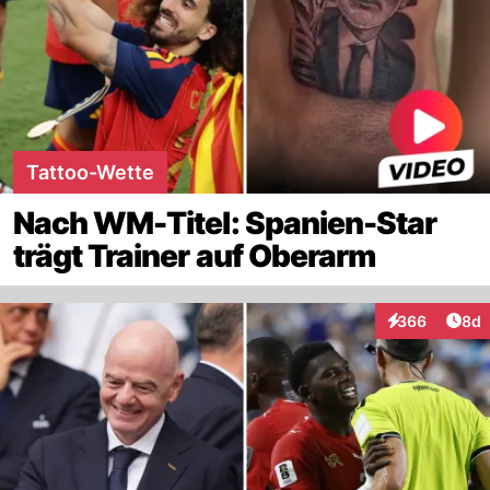
Tattoo-Wette
Nach WM-Titel: Spanien-Star
trägt Trainer auf Oberarm
Arti
366
8d
Interaktionen