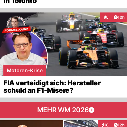
in Toronto
Artik
5
10h
Interaktione
Motoren-Krise
FIA verteidigt sich: Hersteller
schuld an F1-Misere?
MEHR WM 2026
Artik
18
12h
Interaktionen