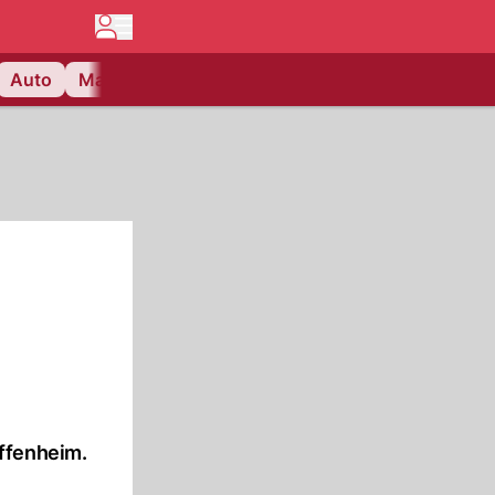
Auto
Matchcenter
Videos
Nau Plus
Lifestyle
offenheim.