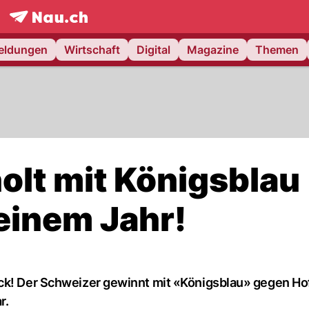
frontpage.
NAU.ch
meldungen
Wirtschaft
Digital
Magazine
Themen
olt mit Königsblau
 einem Jahr!
ück! Der Schweizer gewinnt mit «Königsblau» gegen H
r.