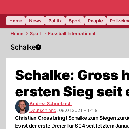
Home
News
Politik
Sport
People
Polizei
Home
Sport
Fussball International
Schalke
Schalke: Gross h
ersten Sieg seit
Andrea Schüpbach
Deutschland
,
09.01.2021 - 17:18
Christian Gross bringt Schalke zum Siegen zur
Es ist der erste Dreier für S04 seit letztem Janua