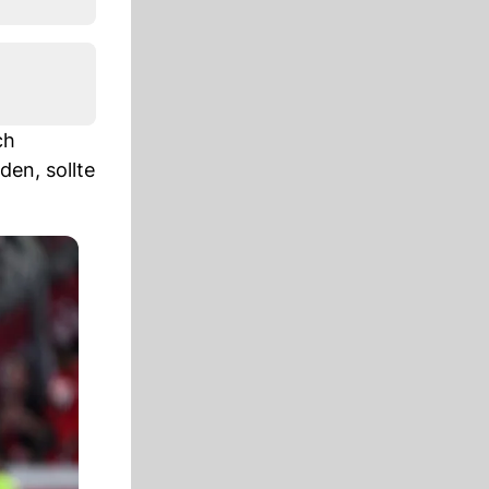
ch
en, sollte