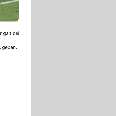
 galt bei
s geben.