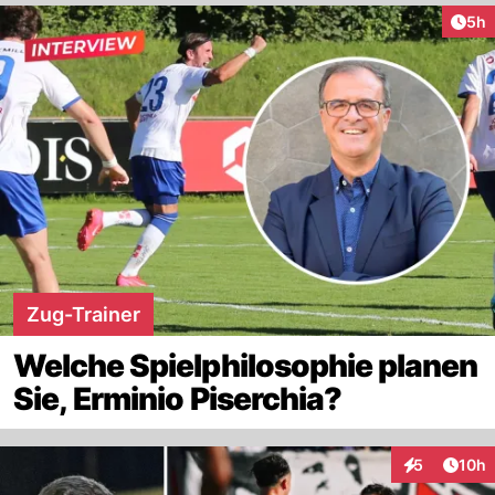
Arti
5h
Zug-Trainer
Welche Spielphilosophie planen
Sie, Erminio Piserchia?
Artik
5
10h
Interaktione