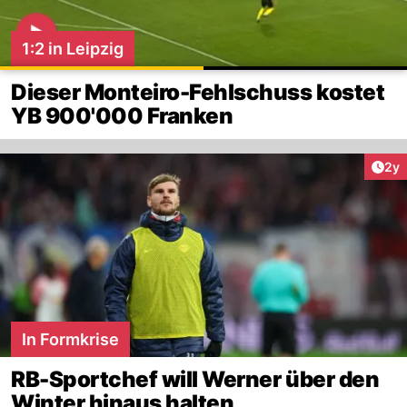
1:2 in Leipzig
Dieser Monteiro-Fehlschuss kostet
YB 900'000 Franken
Arti
2y
In Formkrise
RB-Sportchef will Werner über den
Winter hinaus halten