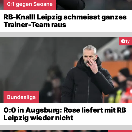
0:1 gegen Seoane
RB-Knall! Leipzig schmeisst ganzes
Trainer-Team raus
Art
1y
Bundesliga
0:0 in Augsburg: Rose liefert mit RB
Leipzig wieder nicht