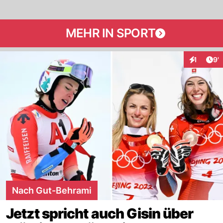
MEHR IN SPORT
Art
1
9'
Interaktio
Nach Gut-Behrami
Jetzt spricht auch Gisin über