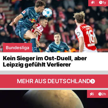
Art
1
1y
Interaktion
Bundesliga
Kein Sieger im Ost-Duell, aber
Leipzig gefühlt Verlierer
MEHR AUS DEUTSCHLAND
Arti
5
2h
Interaktion