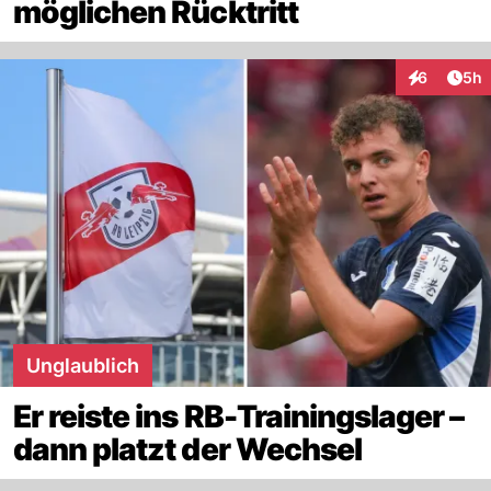
möglichen Rücktritt
Arti
6
5h
Interaktion
Unglaublich
Er reiste ins RB-Trainingslager –
dann platzt der Wechsel