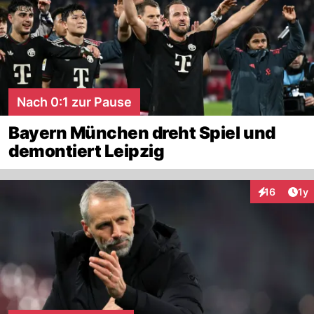
Nach 0:1 zur Pause
Bayern München dreht Spiel und
demontiert Leipzig
Art
16
1y
Interaktione