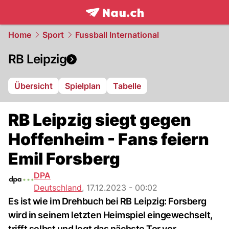
frontpage.
NAU.ch
Home
Sport
Fussball International
RB Leipzig
Übersicht
Spielplan
Tabelle
RB Leipzig siegt gegen
Hoffenheim - Fans feiern
Emil Forsberg
DPA
Deutschland
,
17.12.2023 - 00:02
Es ist wie im Drehbuch bei RB Leipzig: Forsberg
wird in seinem letzten Heimspiel eingewechselt,
trifft selbst und legt das nächste Tor vor.