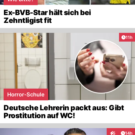
Ex-BVB-Star hält sich bei
Zehntligist fit
Artik
11h
Horror-Schule
Deutsche Lehrerin packt aus: Gibt
Prostitution auf WC!
Artik
5
14h