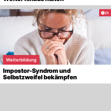
Arti
2h
Weiterbildung
Impostor-Syndrom und
Selbstzweifel bekämpfen