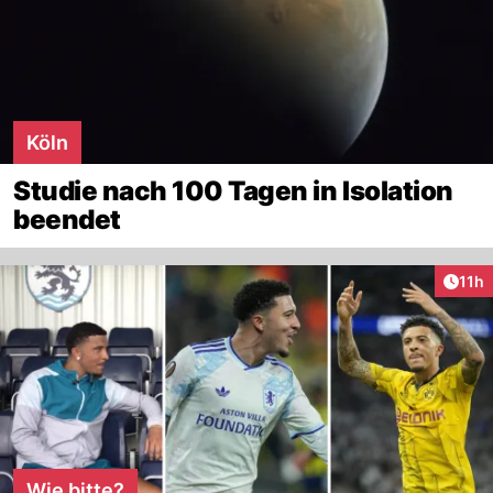
Köln
Studie nach 100 Tagen in Isolation
beendet
Artik
11h
Wie bitte?