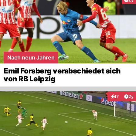
Nach neun Jahren
Emil Forsberg verabschiedet sich
von RB Leipzig
Arti
47
2y
Interaktione