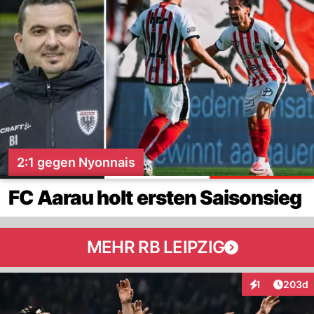
2:1 gegen Nyonnais
FC Aarau holt ersten Saisonsieg
MEHR RB LEIPZIG
Artikel
1
203d
Interaktionen