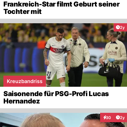
Frankreich-Star filmt Geburt seiner
Tochter mit
Arti
2y
Kreuzbandriss
Saisonende für PSG-Profi Lucas
Hernandez
Arti
30
2y
Interaktionen