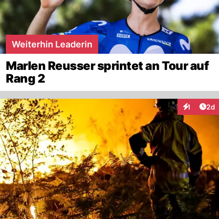
Weiterhin Leaderin
Marlen Reusser sprintet an Tour auf
Rang 2
Arti
1
2d
Interaktion