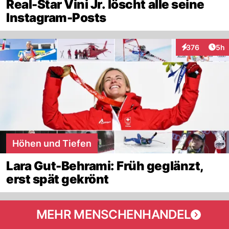
Real-Star Vini Jr. löscht alle seine
Instagram-Posts
Arti
376
5h
Interaktionen
Höhen und Tiefen
Lara Gut-Behrami: Früh geglänzt,
erst spät gekrönt
MEHR MENSCHENHANDEL