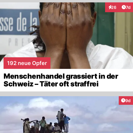
Art
26
7d
Interaktione
192 neue Opfer
Menschenhandel grassiert in der
Schweiz – Täter oft straffrei
Arti
9d