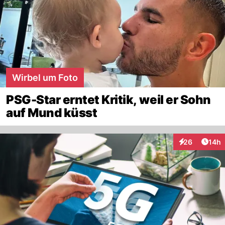
Wirbel um Foto
PSG-Star erntet Kritik, weil er Sohn
auf Mund küsst
Artik
26
14h
Interaktionen