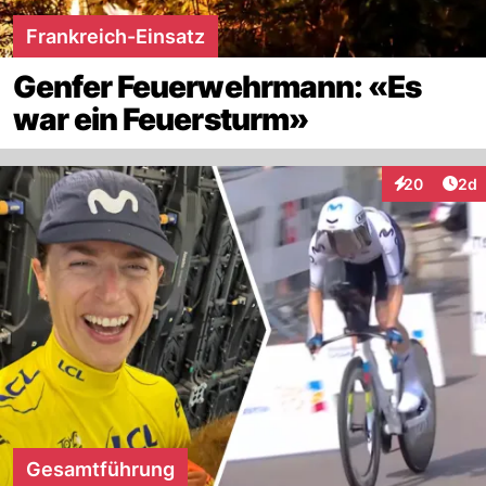
Frankreich-Einsatz
Genfer Feuerwehrmann: «Es
war ein Feuersturm»
Arti
20
2d
Interaktionen
Gesamtführung