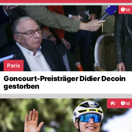
Art
1d
Paris
Goncourt-Preisträger Didier Decoin
gestorben
Art
5
1d
Interaktion