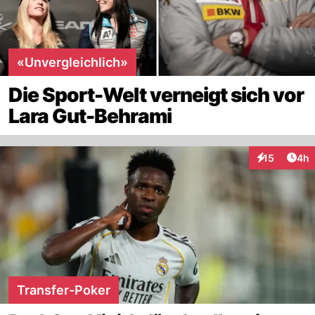
«Unvergleichlich»
Die Sport-Welt verneigt sich vor
Lara Gut-Behrami
Arti
15
4h
Interaktione
Transfer-Poker