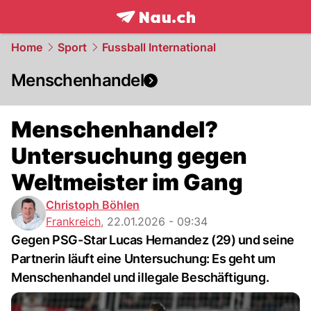
frontpage.
NAU.ch
Home
Sport
Fussball International
Menschenhandel
Menschenhandel?
Untersuchung gegen
Weltmeister im Gang
Christoph Böhlen
Frankreich
,
22.01.2026 - 09:34
Gegen PSG-Star Lucas Hernandez (29) und seine
Partnerin läuft eine Untersuchung: Es geht um
Menschenhandel und illegale Beschäftigung.