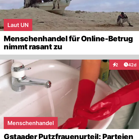
Laut UN
Menschenhandel für Online-Betrug
nimmt rasant zu
Artik
2
42d
Interaktionen
Menschenhandel
Gstaader Putzfrauenurteil: Parteien