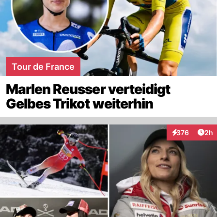
Tour de France
Marlen Reusser verteidigt
Gelbes Trikot weiterhin
Arti
376
2h
Interaktionen