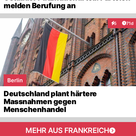
melden Berufung an
Artik
5
71d
Interaktione
Berlin
Deutschland plant härtere
Massnahmen gegen
Menschenhandel
MEHR AUS FRANKREICH