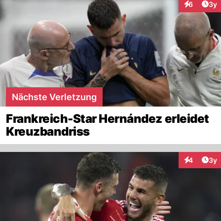
Arti
6
3y
Interaktion
Nächste Verletzung
Frankreich-Star Hernández erleidet
Kreuzbandriss
Arti
4
3y
Interaktion