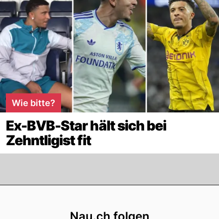
Wie bitte?
Ex-BVB-Star hält sich bei
Zehntligist fit
Footer
Nau.ch folgen