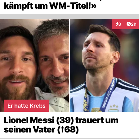
kämpft um WM-Titel!»
Arti
3
2h
Interaktion
Er hatte Krebs
Lionel Messi (39) trauert um
seinen Vater (†68)