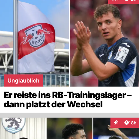
Interaktionen
Unglaublich
Er reiste ins RB-Trainingslager –
dann platzt der Wechsel
Artik
1
18h
Interaktione