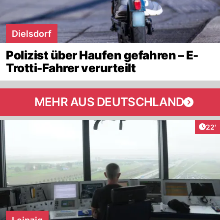
Dielsdorf
Polizist über Haufen gefahren – E-
Trotti-Fahrer verurteilt
MEHR AUS DEUTSCHLAND
Arti
22'