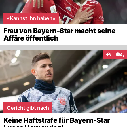
«Kannst ihn haben»
Frau von Bayern-Star macht seine
Affäre öffentlich
Arti
6
4y
Interaktion
Gericht gibt nach
Keine Haftstrafe für Bayern-Star