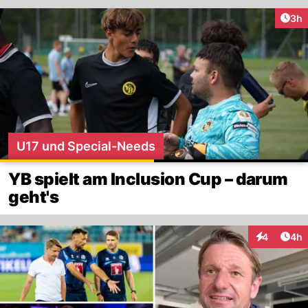
Arti
3h
U17 und Special-Needs
YB spielt am Inclusion Cup – darum
geht's
Arti
4
4h
Interaktion