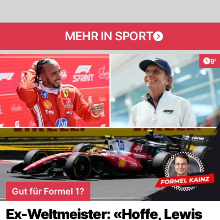
MEHR IN SPORT
Art
9'
Gut für Formel 1?
Ex-Weltmeister: «Hoffe, Lewis