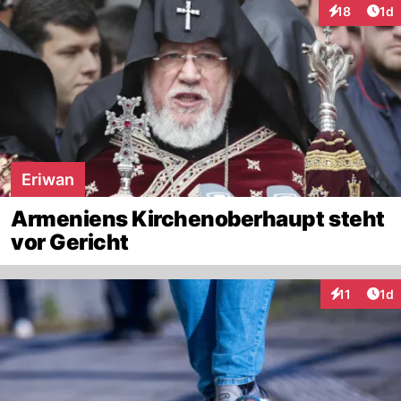
Art
18
1d
Interaktione
Eriwan
Armeniens Kirchenoberhaupt steht
vor Gericht
Art
11
1d
Interaktione