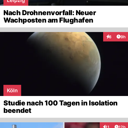
Leipzig
Nach Drohnenvorfall: Neuer
Wachposten am Flughafen
Arti
8
9h
Interaktion
Köln
Studie nach 100 Tagen in Isolation
beendet
Artik
11
12h