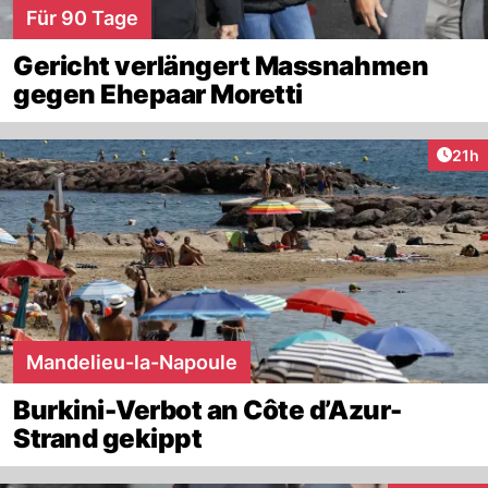
Für 90 Tage
Gericht verlängert Massnahmen
gegen Ehepaar Moretti
Artik
21h
Mandelieu-la-Napoule
Burkini-Verbot an Côte d’Azur-
Strand gekippt