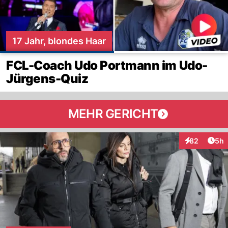
17 Jahr, blondes Haar
FCL-Coach Udo Portmann im Udo-
Jürgens-Quiz
MEHR GERICHT
Arti
82
5h
Interaktionen