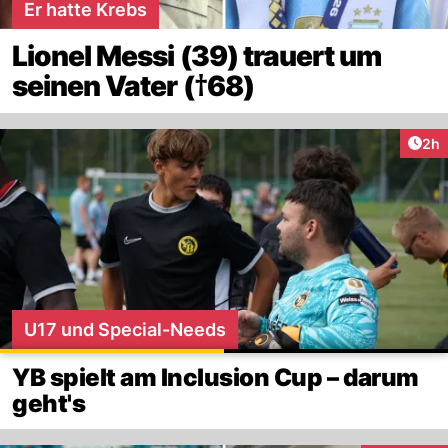
Er hatte Krebs
Lionel Messi (39) trauert um
seinen Vater (†68)
Arti
2h
U17 und Special-Needs
YB spielt am Inclusion Cup – darum
geht's