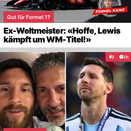
Gut für Formel 1?
Ex-Weltmeister: «Hoffe, Lewis
kämpft um WM-Titel!»
Arti
3
2h
Interaktion