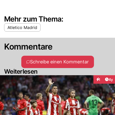
Mehr zum Thema:
Atletico Madrid
Kommentare
Schreibe einen Kommentar
Weiterlesen
Arti
1
4y
Interaktion