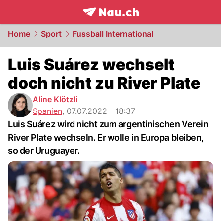
frontpage.
NAU.ch
Home
Sport
Fussball International
Luis Suárez wechselt
doch nicht zu River Plate
Aline Klötzli
Spanien
,
07.07.2022 - 18:37
Luis Suárez wird nicht zum argentinischen Verein
River Plate wechseln. Er wolle in Europa bleiben,
so der Uruguayer.