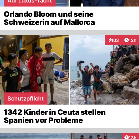
Auf Luxus-Yacht
Orlando Bloom und seine
Schweizerin auf Mallorca
Artik
103
12h
Interaktionen
Schutzpflicht
1342 Kinder in Ceuta stellen
Spanien vor Probleme
Artik
13h