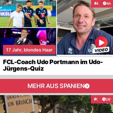
Arti
4
4h
Interaktion
17 Jahr, blondes Haar
FCL-Coach Udo Portmann im Udo-
Jürgens-Quiz
MEHR AUS SPANIEN
Arti
1
26'
Interaktion