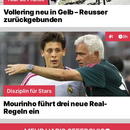
Vollering neu in Gelb – Reusser
zurückgebunden
Arti
1
3h
Interaktion
Disziplin für Stars
Mourinho führt drei neue Real-
Regeln ein