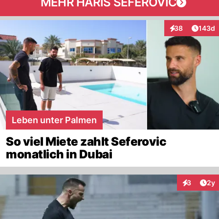
MEHR HARIS SEFEROVIC
Artike
38
143d
Interaktionen
Leben unter Palmen
So viel Miete zahlt Seferovic
monatlich in Dubai
Arti
3
2y
Interaktion