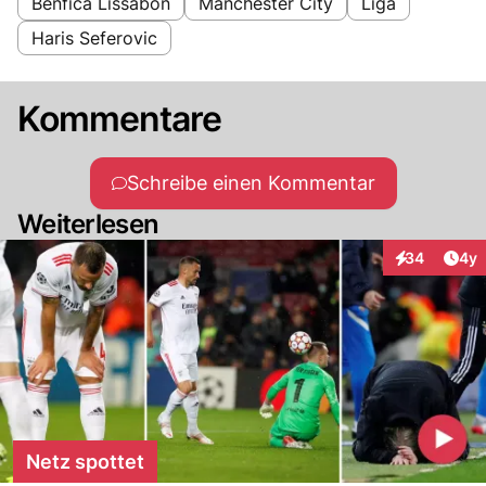
Benfica Lissabon
Manchester City
Liga
Haris Seferovic
Kommentare
Schreibe einen Kommentar
Weiterlesen
Arti
34
4y
Interaktionen
Netz spottet