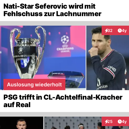
Nati-Star Seferovic wird mit
Fehlschuss zur Lachnummer
Arti
32
4y
Interaktionen
Auslosung wiederholt
PSG trifft in CL-Achtelfinal-Kracher
auf Real
Arti
25
4y
Interaktionen