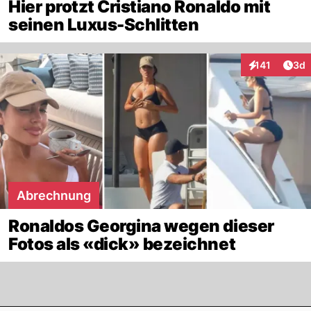
Hier protzt Cristiano Ronaldo mit
seinen Luxus-Schlitten
Arti
141
3d
Interaktionen
Abrechnung
Ronaldos Georgina wegen dieser
Fotos als «dick» bezeichnet