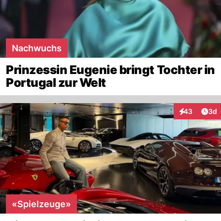
Nachwuchs
Prinzessin Eugenie bringt Tochter in
Portugal zur Welt
Arti
43
3d
Interaktionen
«Spielzeuge»