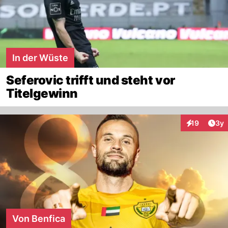
In der Wüste
Seferovic trifft und steht vor
Titelgewinn
Arti
19
3y
Interaktione
Von Benfica