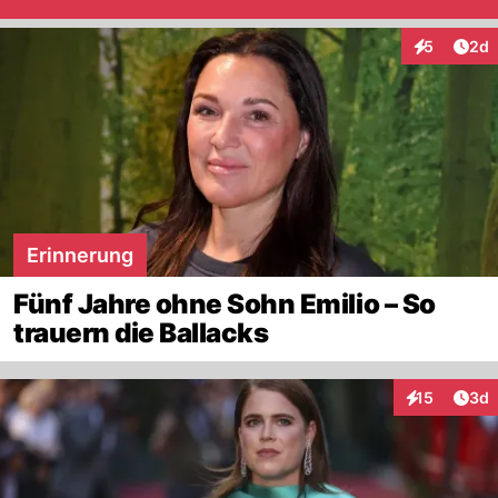
Arti
5
2d
Interaktion
Erinnerung
Fünf Jahre ohne Sohn Emilio – So
trauern die Ballacks
Arti
15
3d
Interaktione