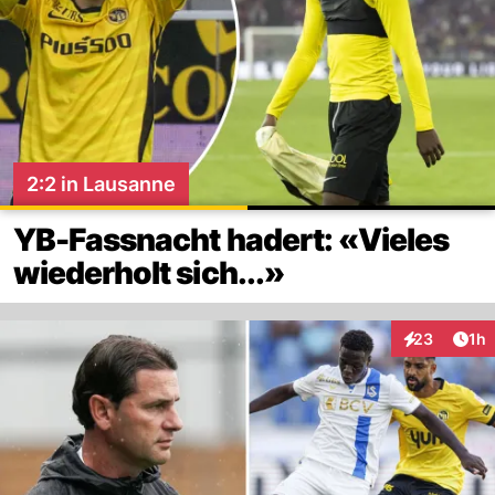
2:2 in Lausanne
YB-Fassnacht hadert: «Vieles
wiederholt sich...»
Art
23
1h
Interaktione