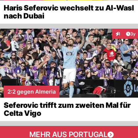
Haris Seferovic wechselt zu Al-Wasl
nach Dubai
Arti
1
3y
Interaktion
2:2 gegen Almeria
Seferovic trifft zum zweiten Mal für
Celta Vigo
MEHR AUS PORTUGAL