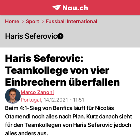
frontpage.
NAU.ch
Home
Sport
Fussball International
Haris Seferovic
Haris Seferovic:
Teamkollege von vier
Einbrechern überfallen
Marco Zanoni
Portugal
,
14.12.2021 - 11:51
Beim 4:1-Sieg von Benfica läuft für Nicolás
Otamendi noch alles nach Plan. Kurz danach sieht
für den Teamkollegen von Haris Seferovic jedoch
alles anders aus.