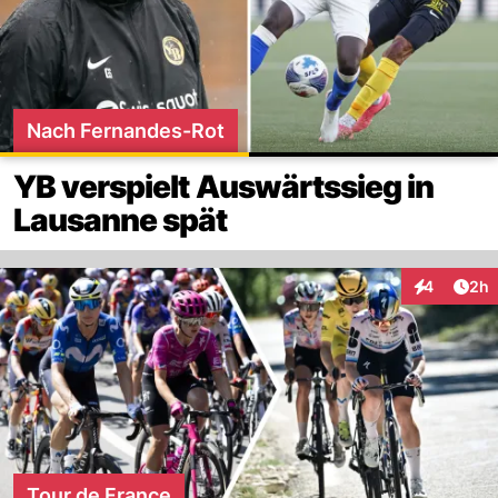
Nach Fernandes-Rot
YB verspielt Auswärtssieg in
Lausanne spät
Arti
4
2h
Interaktion
Tour de France