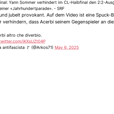
Final: Yann Sommer verhindert im CL-Halbfinal den 2:2-Ausg
 einer «Jahrhundertparade». - SRF
 und jubelt provokant. Auf dem Video ist eine Spuck
r verhindern, dass Acerbi seinem Gegenspieler an die
bi altro che diverbio.
.twitter.com/iKXsUZt04P
alia antifascista 🚩 (@Arkos71)
May 6, 2025