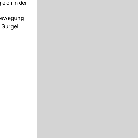
leich in der
-Bewegung
 Gurgel