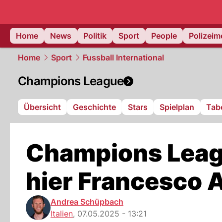
Home
News
Politik
Sport
People
Polizei
Home
Sport
Fussball International
Champions League
Übersicht
Geschichte
Stars
Spielplan
Tabe
Champions Leag
hier Francesco 
Andrea Schüpbach
Italien
,
07.05.2025 - 13:21