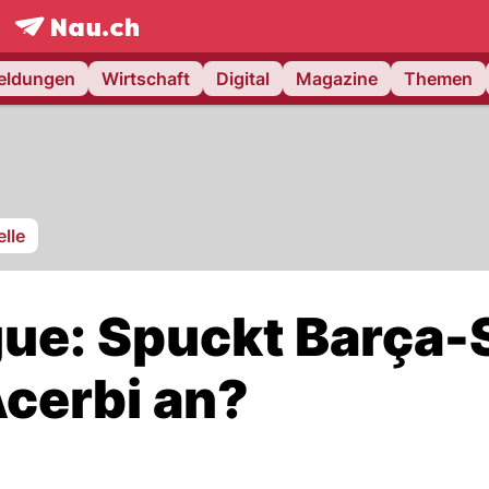
frontpage.
NAU.ch
meldungen
Wirtschaft
Digital
Magazine
Themen
lle
ue: Spuckt Barça-
Acerbi an?