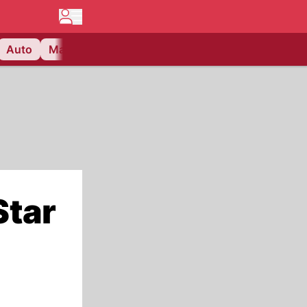
Auto
Matchcenter
Videos
Nau Plus
Lifestyle
Star