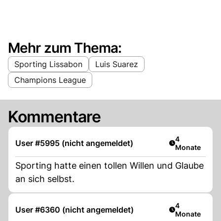
Mehr zum Thema:
Sporting Lissabon
Luis Suarez
Champions League
Kommentare
Artikel veröff
4
User #5995 (nicht angemeldet)
Monate
Sporting hatte einen tollen Willen und Glaube
an sich selbst.
Artikel veröff
4
User #6360 (nicht angemeldet)
Monate