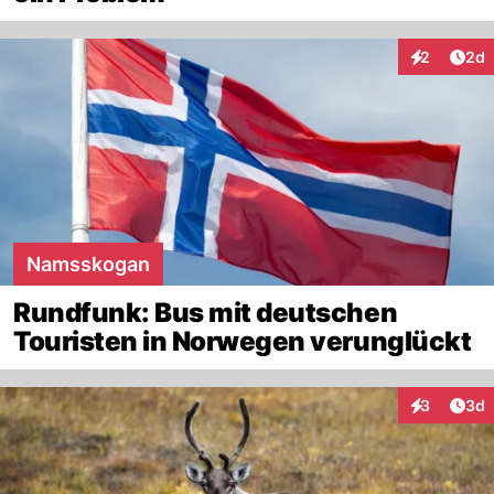
Arti
2
2d
Interaktion
Namsskogan
Rundfunk: Bus mit deutschen
Touristen in Norwegen verunglückt
Arti
3
3d
Interaktion