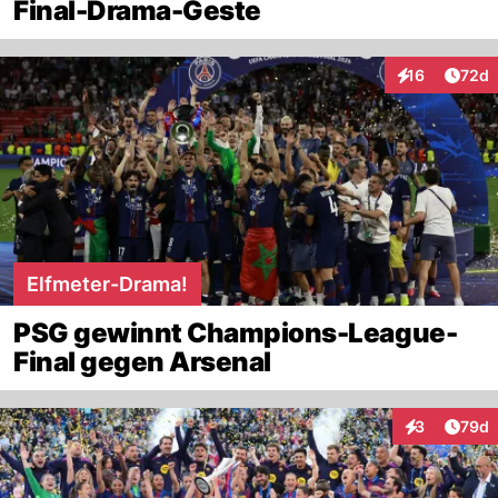
Final-Drama-Geste
Artik
16
72d
Interaktionen
Elfmeter-Drama!
PSG gewinnt Champions-League-
Final gegen Arsenal
Artik
3
79d
Interaktionen