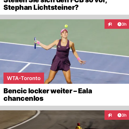
Stephan Lichtsteiner?
Arti
1
3h
Interaktion
WTA-Toronto
Bencic locker weiter – Eala
chancenlos
Arti
1
3h
Interaktion