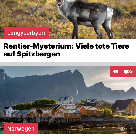
Longyearbyen
Rentier-Mysterium: Viele tote Tiere
auf Spitzbergen
Arti
9
3d
Interaktion
Norwegen