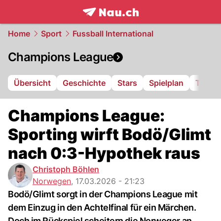
frontpage.
NAU.ch
Home
Sport
Fussball International
Champions League
Übersicht
Geschichte
Stars
Spielplan
Tabell
Champions League:
Sporting wirft Bodö/Glimt
nach 0:3-Hypothek raus
Christoph Böhlen
Norwegen
,
17.03.2026 - 21:23
Bodö/Glimt sorgt in der Champions League mit
dem Einzug in den Achtelfinal für ein Märchen.
Doch im Rückspiel scheitern die Norweger an