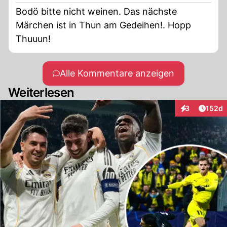
Bodö bitte nicht weinen. Das nächste
Märchen ist in Thun am Gedeihen!. Hopp
Thuuun!
Alle Kommentare anzeigen
Weiterlesen
Artike
3
152d
Interaktionen