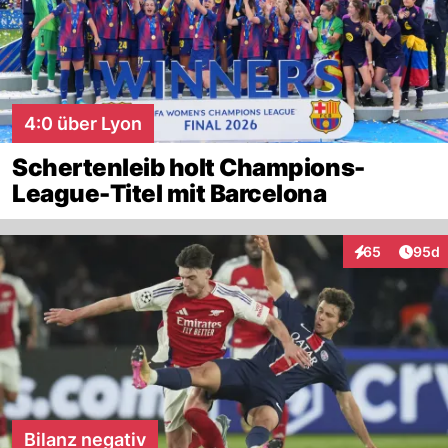
4:0 über Lyon
Schertenleib holt Champions-
League-Titel mit Barcelona
Artik
65
95d
Interaktionen
Bilanz negativ