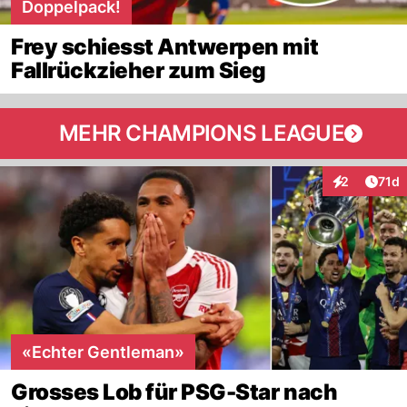
Doppelpack!
Frey schiesst Antwerpen mit
Fallrückzieher zum Sieg
MEHR CHAMPIONS LEAGUE
Artik
2
71d
Interaktione
«Echter Gentleman»
Grosses Lob für PSG-Star nach