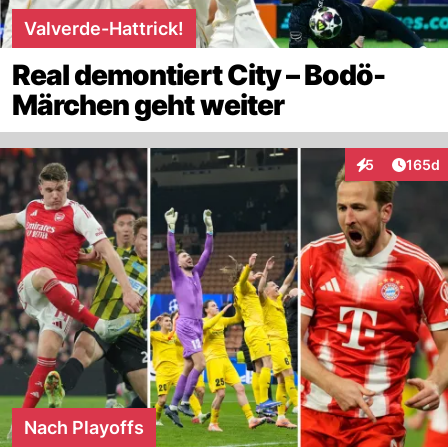
Valverde-Hattrick!
Real demontiert City – Bodö-
Märchen geht weiter
Artike
5
165d
Interaktionen
Nach Playoffs