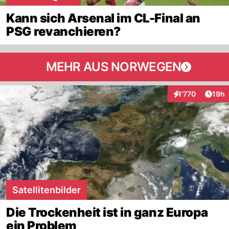
Kann sich Arsenal im CL-Final an
PSG revanchieren?
MEHR AUS NORWEGEN
Artik
1'770
19h
Interaktionen
Satellitenbilder
Die Trockenheit ist in ganz Europa
ein Problem