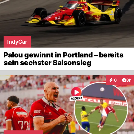
IndyCar
Palou gewinnt in Portland – bereits
sein sechster Saisonsieg
Arti
10
8h
Interaktione