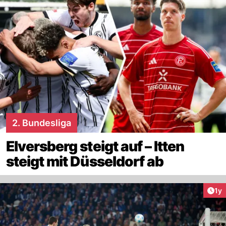
2. Bundesliga
Elversberg steigt auf – Itten
steigt mit Düsseldorf ab
Art
1y