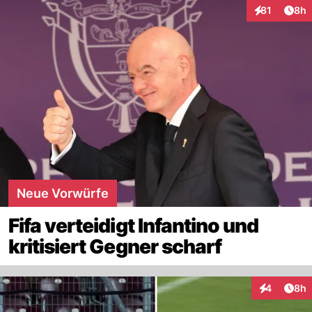
Arti
81
8h
Interaktione
Neue Vorwürfe
Fifa verteidigt Infantino und
kritisiert Gegner scharf
Arti
4
8h
Interaktion