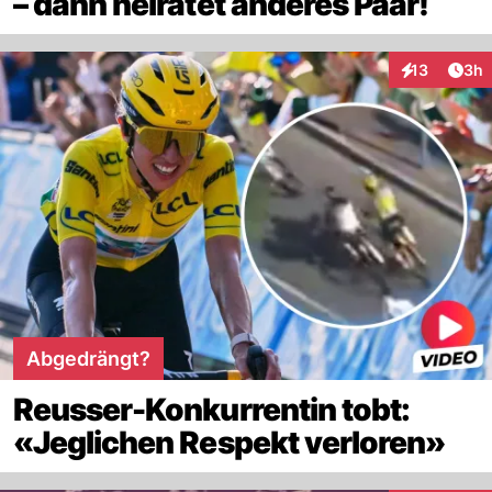
– dann heiratet anderes Paar!
Arti
13
3h
Interaktione
Abgedrängt?
Reusser-Konkurrentin tobt:
«Jeglichen Respekt verloren»