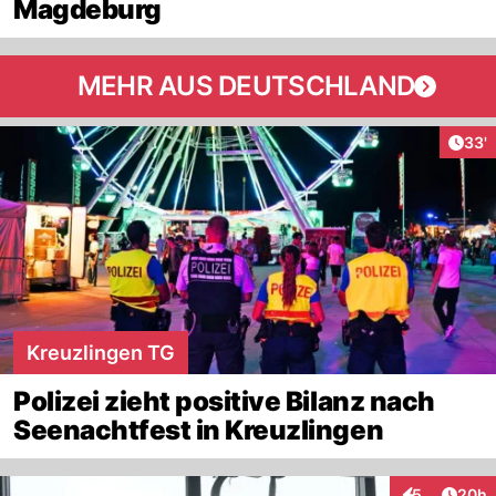
Magdeburg
MEHR AUS DEUTSCHLAND
Arti
33'
Kreuzlingen TG
Polizei zieht positive Bilanz nach
Seenachtfest in Kreuzlingen
Artik
5
20h