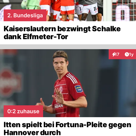
2. Bundesliga
Kaiserslautern bezwingt Schalke
dank Elfmeter-Tor
Art
17
1y
Interaktione
0:2 zuhause
Itten spielt bei Fortuna-Pleite gegen
Hannover durch