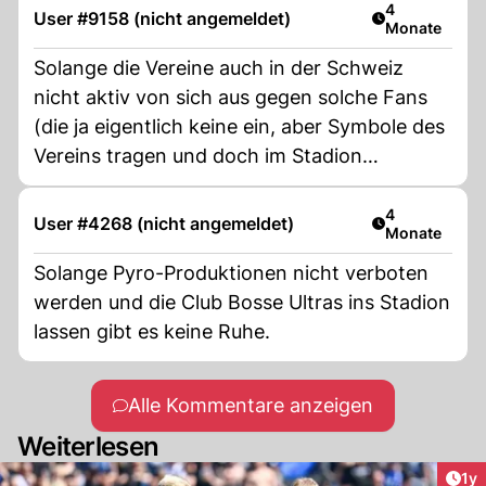
Artikel veröff
4
User #9158 (nicht angemeldet)
Monate
Solange die Vereine auch in der Schweiz
nicht aktiv von sich aus gegen solche Fans
(die ja eigentlich keine ein, aber Symbole des
Vereins tragen und doch im Stadion
erwünscht sind...) vorgehen, wird sich nichts
ändern....
Artikel veröff
4
User #4268 (nicht angemeldet)
Monate
Solange Pyro-Produktionen nicht verboten
werden und die Club Bosse Ultras ins Stadion
lassen gibt es keine Ruhe.
Alle Kommentare anzeigen
Weiterlesen
Art
1y