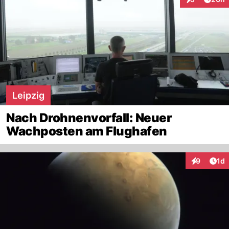
Interaktionen
Leipzig
Nach Drohnenvorfall: Neuer
Wachposten am Flughafen
Art
9
1d
Interaktion