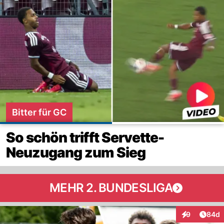
Bitter für GC
So schön trifft Servette-
Neuzugang zum Sieg
MEHR 2. BUNDESLIGA
Artik
9
84d
Interaktionen