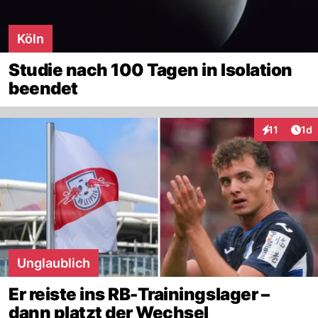
Köln
Studie nach 100 Tagen in Isolation
beendet
Art
11
1d
Interaktione
Unglaublich
Er reiste ins RB-Trainingslager –
dann platzt der Wechsel