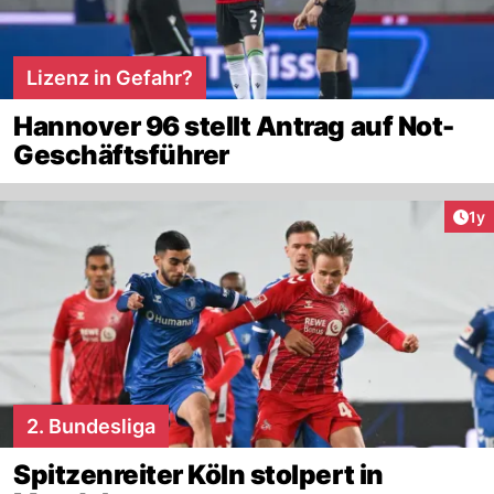
Lizenz in Gefahr?
Hannover 96 stellt Antrag auf Not-
Geschäftsführer
Art
1y
2. Bundesliga
Spitzenreiter Köln stolpert in