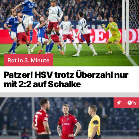
Rot in 3. Minute
Patzer! HSV trotz Überzahl nur
mit 2:2 auf Schalke
Art
1
1y
Interaktion