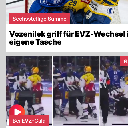
Sechsstellige Summe
Vozenilek griff für EVZ-Wechsel 
eigene Tasche
1
Int
Bei EVZ-Gala