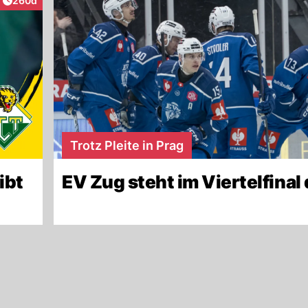
260d
Trotz Pleite in Prag
ibt
EV Zug steht im Viertelfinal