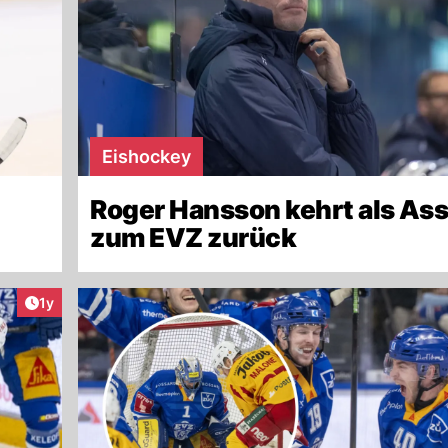
Eishockey
Roger Hansson kehrt als Ass
zum EVZ zurück
Artikel veröffentlicht:
1y