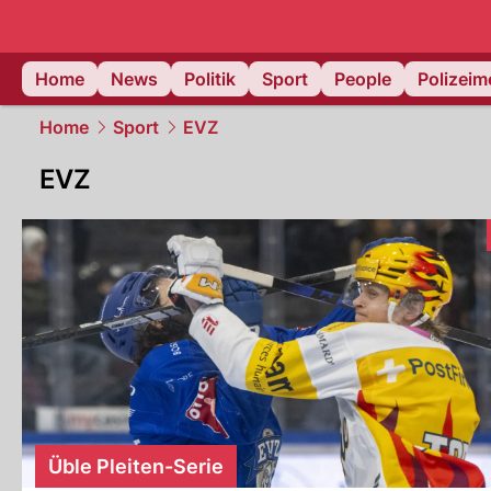
Home
News
Politik
Sport
People
Polizei
Home
Sport
EVZ
EVZ
Üble Pleiten-Serie