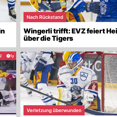
Nach Rückstand
in
Wingerli trifft: EVZ feiert H
über die Tigers
Artikel veröffentlicht:
2
1y
eraktionen
Verletzung überwunden