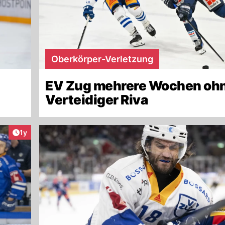
Oberkörper-Verletzung
EV Zug mehrere Wochen oh
Verteidiger Riva
Artikel veröffentlicht:
1y