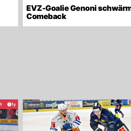
EVZ-Goalie Genoni schwärm
Comeback
Artikel veröffentlicht:
1
1y
nteraktionen