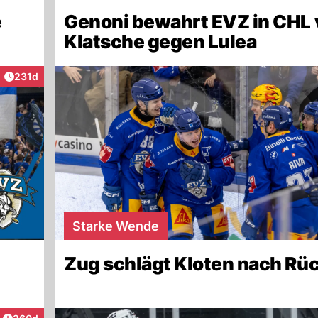
e
Genoni bewahrt EVZ in CHL 
Klatsche gegen Lulea
Artikel veröffentlicht:
231d
Starke Wende
Zug schlägt Kloten nach Rü
Artikel veröffentlicht: