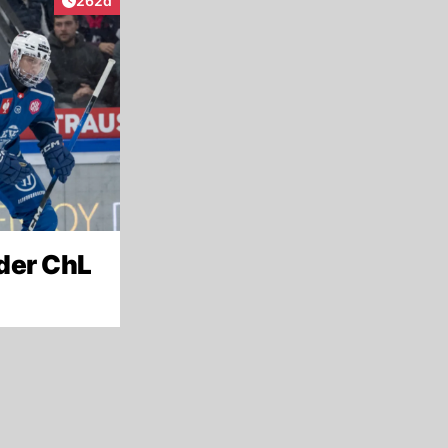
262d
 der ChL