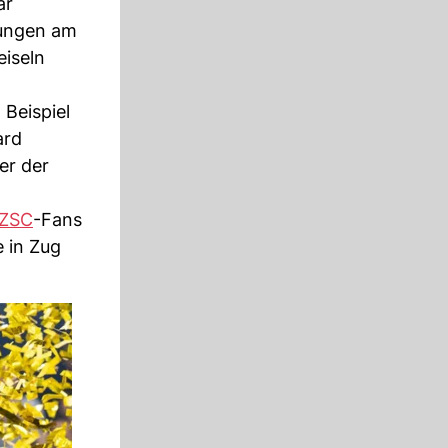
ar
rrungen am
eiseln
Beispiel
ard
er der
ZSC
-Fans
e in Zug