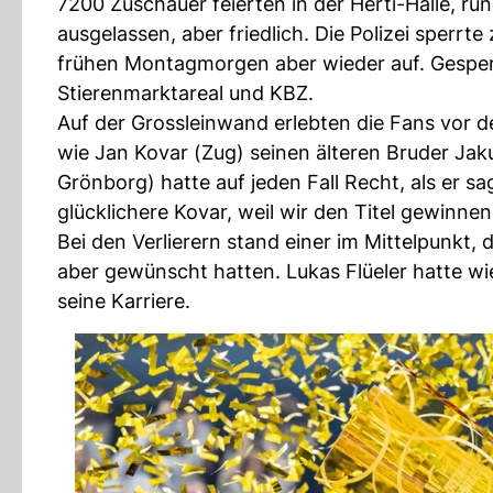
7200 Zuschauer feierten in der Herti-Halle, ru
ausgelassen, aber friedlich. Die Polizei sperr
frühen Montagmorgen aber wieder auf. Gesperr
Stierenmarktareal und KBZ.
Auf der Grossleinwand erlebten die Fans vor 
wie Jan Kovar (Zug) seinen älteren Bruder Jak
Grönborg) hatte auf jeden Fall Recht, als er s
glücklichere Kovar, weil wir den Titel gewinne
Bei den Verlierern stand einer im Mittelpunkt, 
aber gewünscht hatten. Lukas Flüeler hatte wi
seine Karriere.