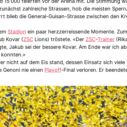
nd 15'000 feierten vor der Arena mit. Die Stimmung w
te zunächst zahlreiche Strassen, hob die meisten Spe
t blieb die General-Guisan-Strasse zwischen den Kr
dem
Stadion
ein paar herzzerreissende Momente. Zum 
ub Kovar (
ZSC
Lions) tröstete. «Der
ZSC
-
Trainer
(Rik
agte, Jakub sei der bessere Kovar. Am Ende war ich ab
n konnten.»
der nicht auf dem Eis stand, dessen Einsatz sich viele
e Genoni nie einen
Playoff
-Final verloren. Er beendet