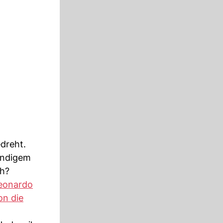
dreht.
ändigem
ch?
eonardo
on die