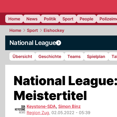
Home
News
Politik
Sport
People
Polizei
Home
Sport
Eishockey
National League
Übersicht
Geschichte
Teams
Spielplan
Ta
National League:
Meistertitel
Keystone-SDA
,
Simon Binz
Region Zug
,
02.05.2022 - 05:39