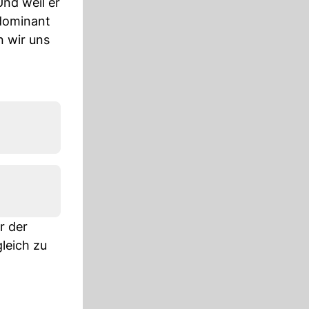
nd weil er
 dominant
n wir uns
r der
leich zu