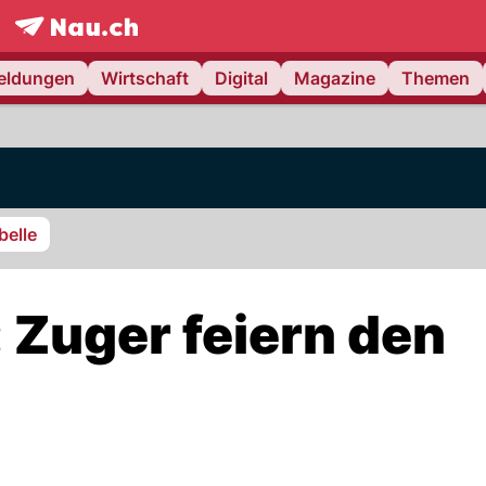
frontpage.
NAU.ch
meldungen
Wirtschaft
Digital
Magazine
Themen
belle
 Zuger feiern den