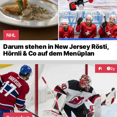
NHL
Darum stehen in New Jersey Rösti,
Hörnli & Co auf dem Menüplan
Arti
1
2y
Interaktion