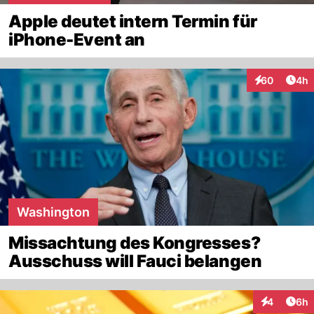
Apple deutet intern Termin für
iPhone-Event an
Arti
60
4h
Interaktionen
Washington
Missachtung des Kongresses?
Ausschuss will Fauci belangen
Arti
4
6h
Interaktion