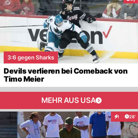
3:6 gegen Sharks
Devils verlieren bei Comeback von
Timo Meier
MEHR AUS USA
Arti
1
28'
Interaktion