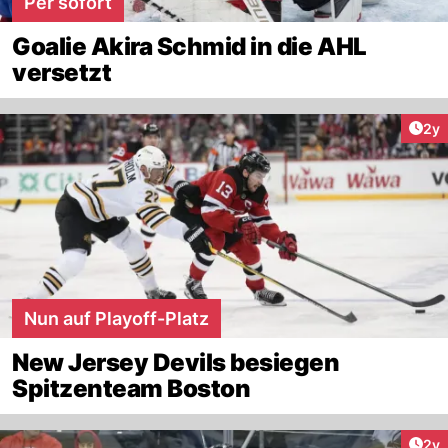
Per sofort
Goalie Akira Schmid in die AHL
versetzt
Arti
2y
Nun auf Playoff-Platz
New Jersey Devils besiegen
Spitzenteam Boston
Arti
2y