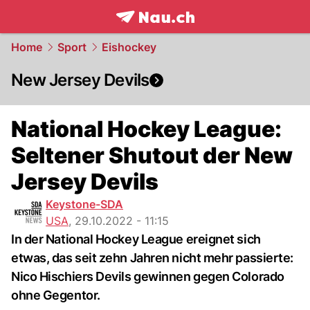
frontpage.
NAU.ch
Home
Sport
Eishockey
New Jersey Devils
National Hockey League:
Seltener Shutout der New
Jersey Devils
Keystone-SDA
USA
,
29.10.2022 - 11:15
In der National Hockey League ereignet sich
etwas, das seit zehn Jahren nicht mehr passierte:
Nico Hischiers Devils gewinnen gegen Colorado
ohne Gegentor.