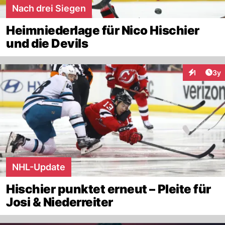
Nach drei Siegen
Heimniederlage für Nico Hischier
und die Devils
Arti
1
3y
Interaktion
NHL-Update
Hischier punktet erneut – Pleite für
Josi & Niederreiter