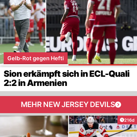
Gelb-Rot gegen Hefti
Sion erkämpft sich in ECL-Quali
2:2 in Armenien
MEHR NEW JERSEY DEVILS
Artike
216d