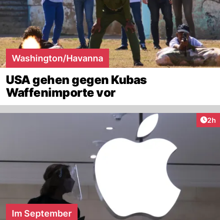
Washington/Havanna
USA gehen gegen Kubas
Waffenimporte vor
Arti
2h
Im September