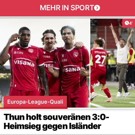
MEHR IN SPORT
Art
4'
Europa-League-Quali
Thun holt souveränen 3:0-
Heimsieg gegen Isländer