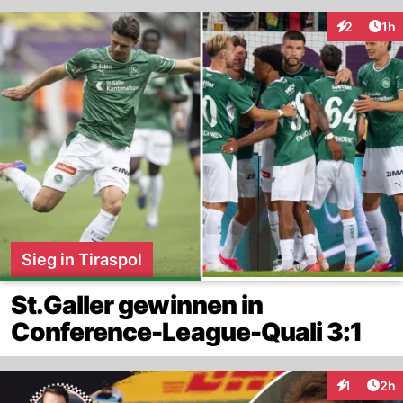
Art
2
1h
Interaktion
Sieg in Tiraspol
St.Galler gewinnen in
Conference-League-Quali 3:1
Arti
1
2h
Interaktion