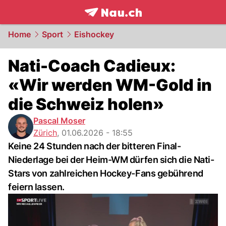
frontpage.
NAU.ch
Home
Sport
Eishockey
Nati-Coach Cadieux:
«Wir werden WM-Gold in
die Schweiz holen»
Pascal Moser
Zürich
,
01.06.2026 - 18:55
Keine 24 Stunden nach der bitteren Final-
Niederlage bei der Heim-WM dürfen sich die Nati-
Stars von zahlreichen Hockey-Fans gebührend
feiern lassen.