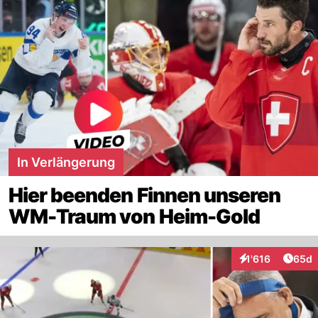
In Verlängerung
Hier beenden Finnen unseren
WM-Traum von Heim-Gold
Artik
1'616
65d
Interaktionen