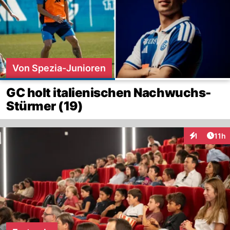
Von Spezia-Junioren
GC holt italienischen Nachwuchs-
Stürmer (19)
Artik
1
11h
Interaktione