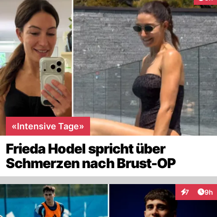
«Intensive Tage»
Frieda Hodel spricht über
Schmerzen nach Brust-OP
Arti
7
9h
Interaktion