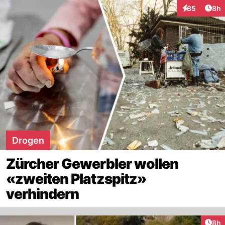
Arti
85
8h
Interaktionen
Drogen
Zürcher Gewerbler wollen
«zweiten Platzspitz»
verhindern
Arti
8h