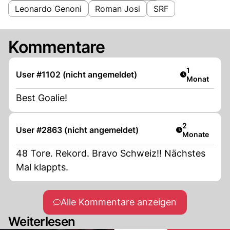
Leonardo Genoni
Roman Josi
SRF
Kommentare
Artikel veröf
1
User #1102 (nicht angemeldet)
Monat
Best Goalie!
Artikel veröff
2
User #2863 (nicht angemeldet)
Monate
48 Tore. Rekord. Bravo Schweiz!! Nächstes
Mal klappts.
Alle Kommentare anzeigen
Weiterlesen