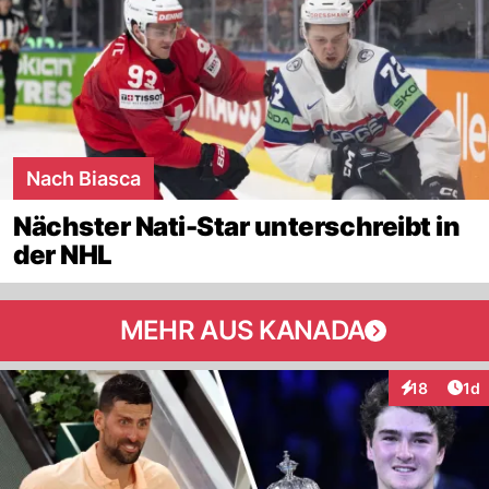
Nach Biasca
Nächster Nati-Star unterschreibt in
der NHL
MEHR AUS KANADA
Art
18
1d
Interaktione