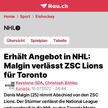
frontpage.
NAU.ch
Home
Sport
Eishockey
NHL
Übersicht
Spielplan
Tabelle
Erhält Angebot in NHL:
Malgin verlässt ZSC Lions
für Toronto
Keystone-SDA
,
Christoph Böhlen
Kanada
,
15.07.2022 - 06:44
Denis Malgin (25) nimmt Abschied von den ZSC
Lions. Der Stürmer verlässt die National League
und wechselt in die NHL zu den Toronto Maple