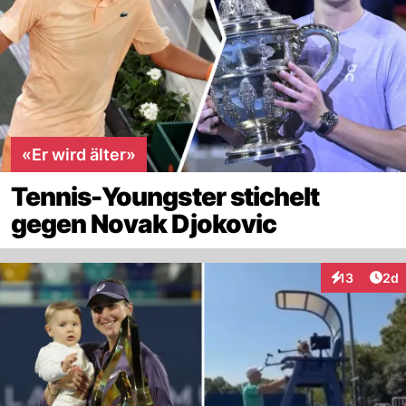
«Er wird älter»
Tennis-Youngster stichelt
gegen Novak Djokovic
Arti
13
2d
Interaktione