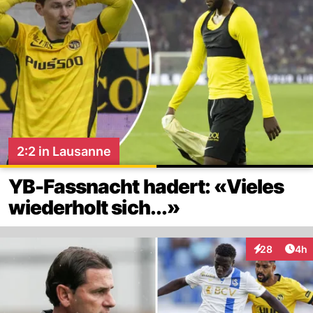
2:2 in Lausanne
YB-Fassnacht hadert: «Vieles
wiederholt sich...»
Arti
28
4h
Interaktionen