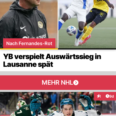
Nach Fernandes-Rot
YB verspielt Auswärtssieg in
Lausanne spät
MEHR NHL
Arti
1
9d
Interaktion