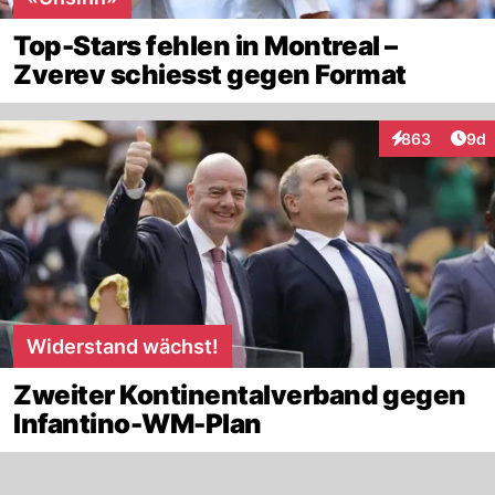
Top-Stars fehlen in Montreal –
Zverev schiesst gegen Format
Arti
863
9d
Interaktionen
Widerstand wächst!
Zweiter Kontinentalverband gegen
Infantino-WM-Plan