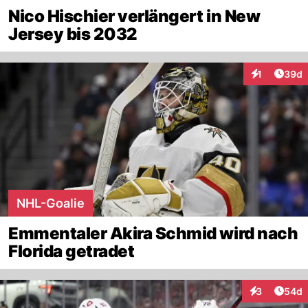
Nico Hischier verlängert in New
Jersey bis 2032
Artik
1
39d
Interaktione
NHL-Goalie
Emmentaler Akira Schmid wird nach
Florida getradet
Artik
3
54d
Interaktionen