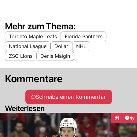
Mehr zum Thema:
Toronto Maple Leafs
Florida Panthers
National League
Dollar
NHL
ZSC Lions
Denis Malgin
Kommentare
Schreibe einen Kommentar
Weiterlesen
Arti
1
4y
Interaktion