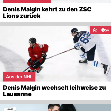
Denis Malgin kehrt zu den ZSC
Lions zurück
Arti
2
5y
Interaktion
Aus der NHL
Denis Malgin wechselt leihweise zu
Lausanne