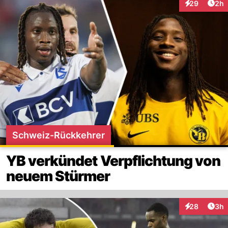
Arti
29
2h
Interaktionen
Schweiz-Rückkehrer
YB verkündet Verpflichtung von
neuem Stürmer
Arti
28
3h
Interaktionen