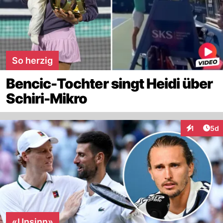
So herzig
Bencic-Tochter singt Heidi über
Schiri-Mikro
Arti
1
5d
Interaktion
«Unsinn»