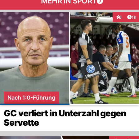
MEHR IN SPORT
Art
6
1h
Interaktion
Nach 1:0-Führung
GC verliert in Unterzahl gegen
Servette