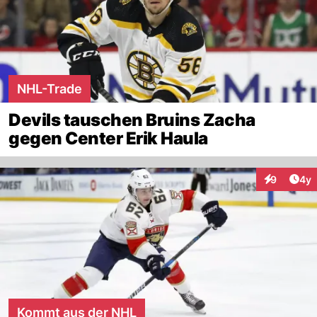
NHL-Trade
Devils tauschen Bruins Zacha
gegen Center Erik Haula
Arti
9
4y
Interaktion
Kommt aus der NHL