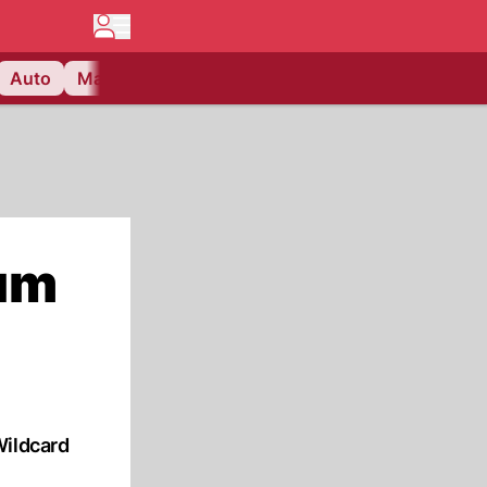
Auto
Matchcenter
Videos
Nau Plus
Lifestyle
 um
Wildcard