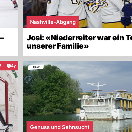
Nashville-Abgang
 –
Josi: «Niederreiter war ein Te
unserer Familie»
Artikel veröffentlicht:
3
4y
teraktionen
Genuss und Sehnsucht