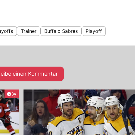
ayoffs
Trainer
Buffalo Sabres
Playoff
reibe einen Kommentar
Artikel veröffentlicht:
3y