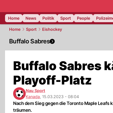
Home
News
Politik
Sport
People
Polizei
Home
Sport
Eishockey
Buffalo Sabres
Buffalo Sabres 
Playoff-Platz
Nau Sport
Kanada
,
15.03.2023 - 08:04
Nach dem Sieg gegen die Toronto Maple Leafs kö
träumen.