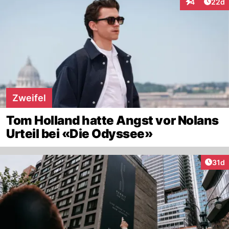
Artik
4
22d
Interaktionen
Zweifel
Tom Holland hatte Angst vor Nolans
Urteil bei «Die Odyssee»
Artik
31d