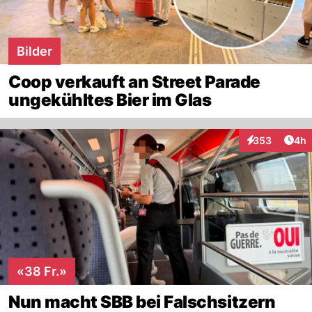
Bilder
Coop verkauft an Street Parade
ungekühltes Bier im Glas
Arti
353
4h
Interaktionen
«38 Fr.»
Nun macht SBB bei Falschsitzern