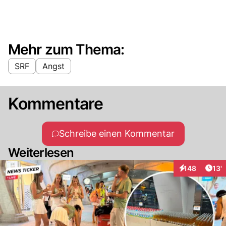
Mehr zum Thema:
SRF
Angst
Kommentare
Schreibe einen Kommentar
Weiterlesen
Arti
148
13'
Interaktionen