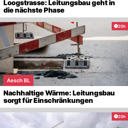
Loogstrasse: Leitungsbau geht in
die nächste Phase
Artik
20h
Aesch BL
Nachhaltige Wärme: Leitungsbau
sorgt für Einschränkungen
Artik
20h