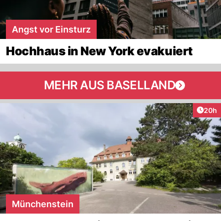
Angst vor Einsturz
Hochhaus in New York evakuiert
MEHR AUS BASELLAND
Artik
20h
Münchenstein