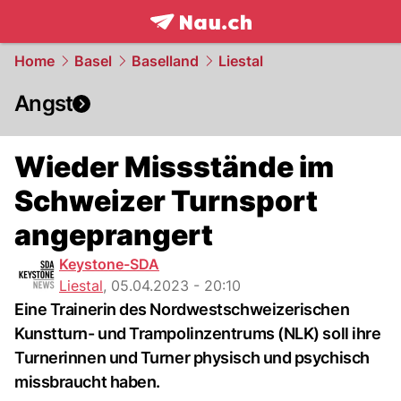
frontpage.
NAU.ch
Home
Basel
Baselland
Liestal
Angst
Wieder Missstände im
Schweizer Turnsport
angeprangert
Keystone-SDA
Liestal
,
05.04.2023 - 20:10
Eine Trainerin des Nordwestschweizerischen
Kunstturn- und Trampolinzentrums (NLK) soll ihre
Turnerinnen und Turner physisch und psychisch
missbraucht haben.