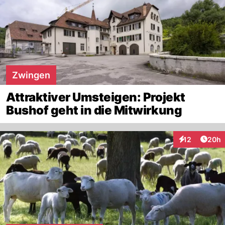
Zwingen
Attraktiver Umsteigen: Projekt
Bushof geht in die Mitwirkung
Artik
12
20h
Interaktionen