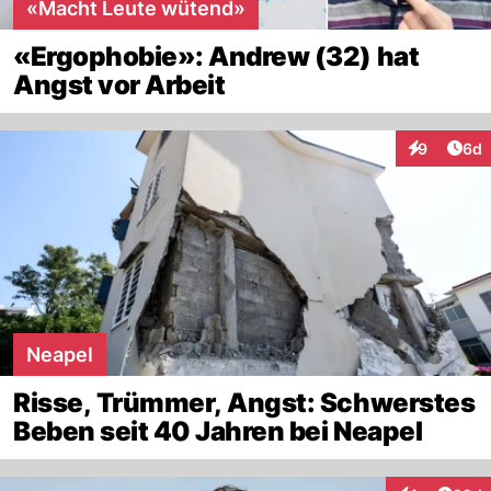
«Macht Leute wütend»
«Ergophobie»: Andrew (32) hat
Angst vor Arbeit
Arti
9
6d
Interaktion
Neapel
Risse, Trümmer, Angst: Schwerstes
Beben seit 40 Jahren bei Neapel