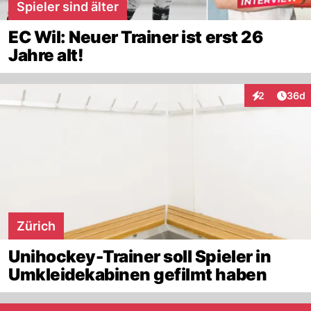
Spieler sind älter
EC Wil: Neuer Trainer ist erst 26
Jahre alt!
Artik
2
36d
Interaktionen
Zürich
Unihockey-Trainer soll Spieler in
Umkleidekabinen gefilmt haben