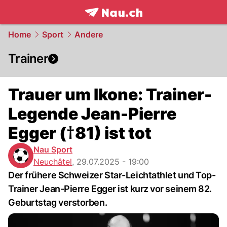
frontpage.
NAU.ch
Home
Sport
Andere
Trainer
Trauer um Ikone: Trainer-
Legende Jean-Pierre
Egger (†81) ist tot
Nau Sport
Neuchâtel
,
29.07.2025 - 19:00
Der frühere Schweizer Star-Leichtathlet und Top-
Trainer Jean-Pierre Egger ist kurz vor seinem 82.
Geburtstag verstorben.