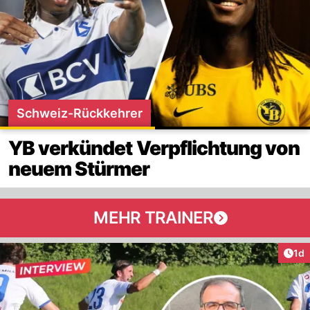
Schweiz-Rückkehrer
YB verkündet Verpflichtung von
neuem Stürmer
MEHR TRAINER
Art
1d