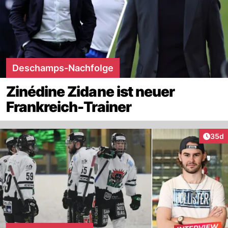
Deschamps-Nachfolge
Zinédine Zidane ist neuer
Frankreich-Trainer
Artik
35d