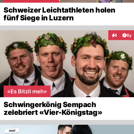
Schweizer Leichtathleten holen
fünf Siege in Luzern
Arti
4
6y
Interaktion
«Es Bitzli meh»
Schwingerkönig Sempach
zelebriert «Vier-Königstag»