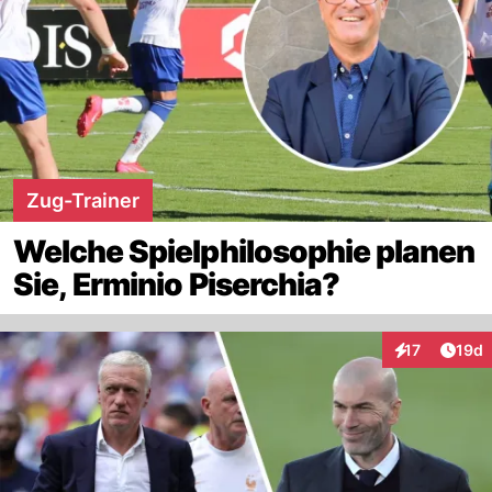
Zug-Trainer
Welche Spielphilosophie planen
Sie, Erminio Piserchia?
Artik
17
19d
Interaktionen