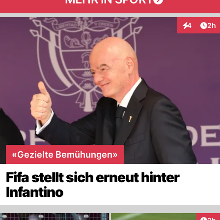
Arti
4
2h
Interaktion
«Gezielte Bemühungen»
Fifa stellt sich erneut hinter
Infantino
Arti