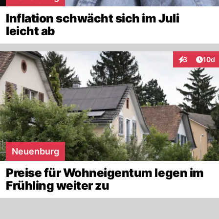
Inflation schwächt sich im Juli
leicht ab
Artik
3
10d
Interaktione
Neuenburg
Preise für Wohneigentum legen im
Frühling weiter zu