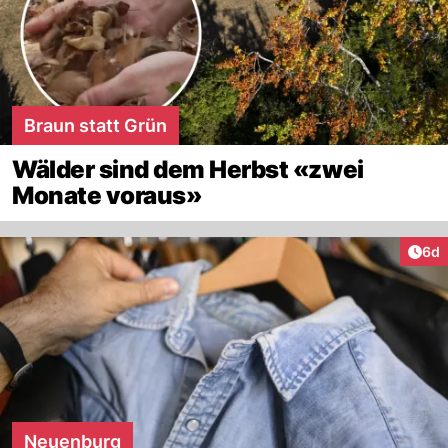
Braun statt Grün
Wälder sind dem Herbst «zwei
Monate voraus»
Arti
6d
Neuenburg