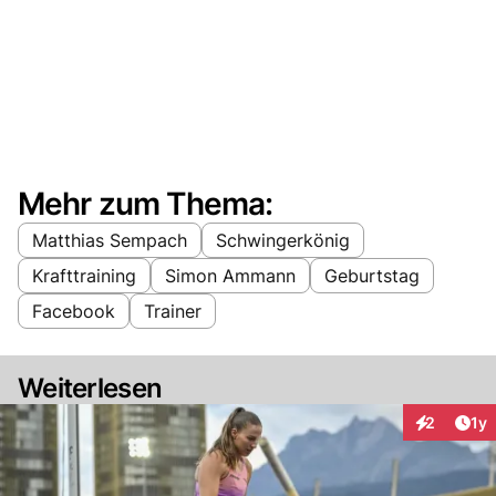
Mehr zum Thema:
Matthias Sempach
Schwingerkönig
Krafttraining
Simon Ammann
Geburtstag
Facebook
Trainer
Weiterlesen
Art
2
1y
Interaktion