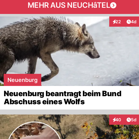
MEHR AUS NEUCHâTEL
Arti
22
4d
Interaktionen
Neuenburg
Neuenburg beantragt beim Bund
Abschuss eines Wolfs
Arti
40
5d
Interaktionen