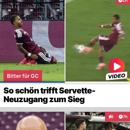
2h
Bitter für GC
So schön trifft Servette-
Neuzugang zum Sieg
Arti
8
7h
Interaktion