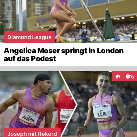
Diamond League
Angelica Moser springt in London
auf das Podest
Art
1
1y
Interaktion
Joseph mit Rekord