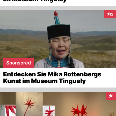
12
Inter
Sponsored
Entdecken Sie Mika Rottenbergs
Kunst im Museum Tinguely
6
Inte