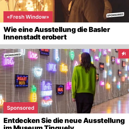
«Fresh Window»
Wie eine Ausstellung die Basler
Innenstadt erobert
1
Inte
Sponsored
Entdecken Sie die neue Ausstellung
im Museum Tinguely