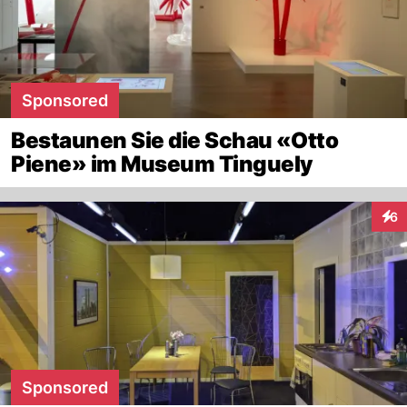
Sponsored
Bestaunen Sie die Schau «Otto
Piene» im Museum Tinguely
6
Inte
Sponsored