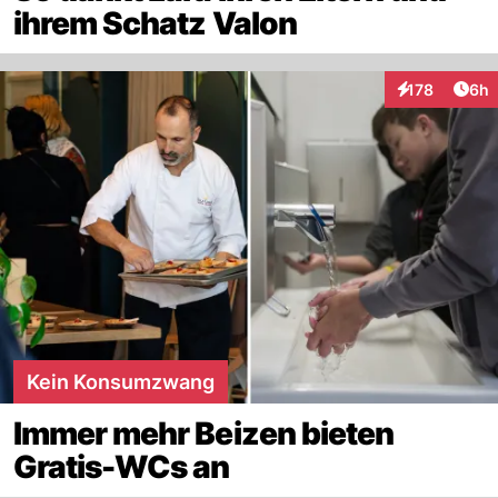
ihrem Schatz Valon
Arti
178
6h
Interaktionen
Kein Konsumzwang
Immer mehr Beizen bieten
Gratis-WCs an