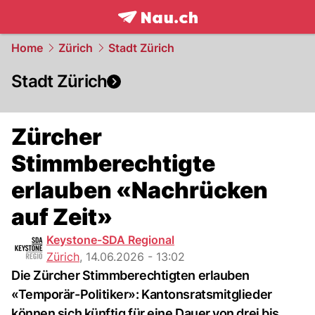
frontpage.
NAU.ch
Home
Zürich
Stadt Zürich
Stadt Zürich
Zürcher
Stimmberechtigte
erlauben «Nachrücken
auf Zeit»
Keystone-SDA Regional
Zürich
,
14.06.2026 - 13:02
Die Zürcher Stimmberechtigten erlauben
«Temporär-Politiker»: Kantonsratsmitglieder
können sich künftig für eine Dauer von drei bis