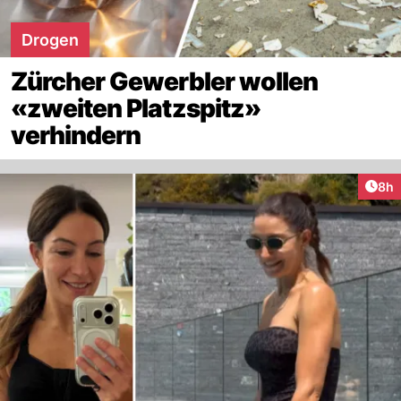
Drogen
Zürcher Gewerbler wollen
«zweiten Platzspitz»
verhindern
Arti
8h