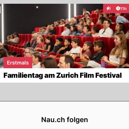
Artik
1
11h
Interaktione
Erstmals
Familientag am Zurich Film Festival
Footer
Nau.ch folgen