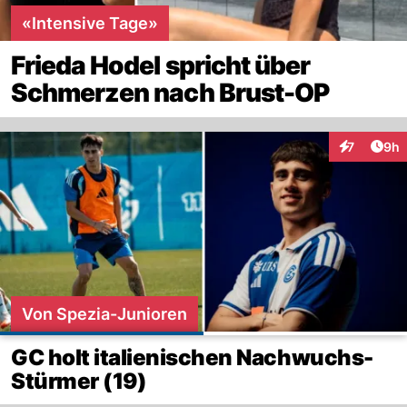
«Intensive Tage»
Frieda Hodel spricht über
Schmerzen nach Brust-OP
Arti
7
9h
Interaktion
Von Spezia-Junioren
GC holt italienischen Nachwuchs-
Stürmer (19)