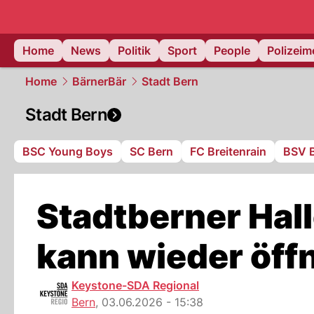
Home
News
Politik
Sport
People
Polizei
Home
BärnerBär
Stadt Bern
Stadt Bern
BSC Young Boys
SC Bern
FC Breitenrain
BSV 
Stadtberner Hal
kann wieder öff
Keystone-SDA Regional
Bern
,
03.06.2026 - 15:38