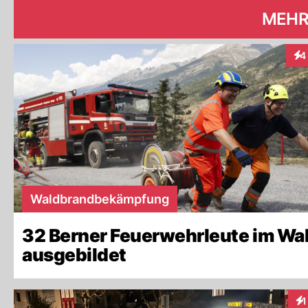
MEHR
4
Int
Waldbrandbekämpfung
32 Berner Feuerwehrleute im Wal
ausgebildet
1
Int