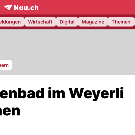
frontpage.
NAU.ch
meldungen
Wirtschaft
Digital
Magazine
Themen
Bern
lenbad im Weyerli
nen