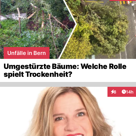
Unfälle in Bern
Umgestürzte Bäume: Welche Rolle
spielt Trockenheit?
Artik
8
14h
Interaktione