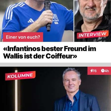
Einer von euch?
«Infantinos bester Freund im
Wallis ist der Coiffeur»
Arti
76
4h
Interaktionen