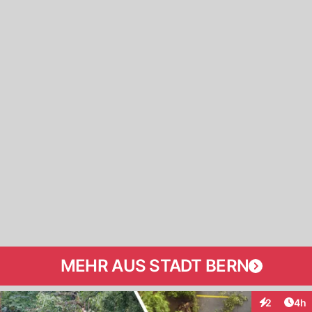
MEHR AUS STADT BERN
Arti
2
4h
Interaktion