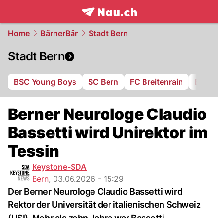
frontpage.
NAU.ch
Home
BärnerBär
Stadt Bern
Stadt Bern
BSC Young Boys
SC Bern
FC Breitenrain
BSV B
Berner Neurologe Claudio
Bassetti wird Unirektor im
Tessin
Keystone-SDA
Bern
,
03.06.2026 - 15:29
Der Berner Neurologe Claudio Bassetti wird
Rektor der Universität der italienischen Schweiz
(USI). Mehr als zehn Jahre war Bassetti