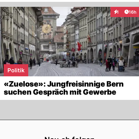
Artik
1
16h
Interaktione
Politik
«Zuelose»: Jungfreisinnige Bern
suchen Gespräch mit Gewerbe
Footer