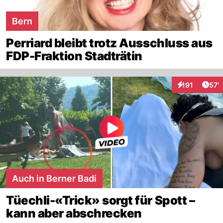
Bern
Perriard bleibt trotz Ausschluss aus
FDP-Fraktion Stadträtin
Arti
191
57'
Interaktionen
Auch in Berner Badi
Tüechli-«Trick» sorgt für Spott –
kann aber abschrecken