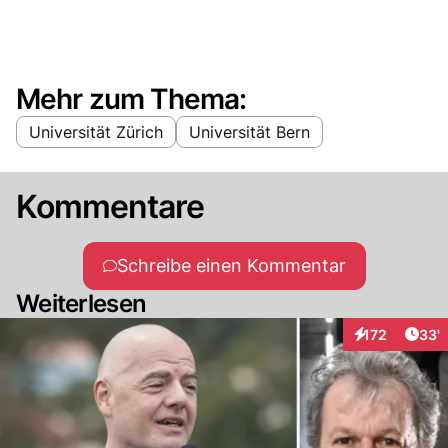
Mehr zum Thema:
Universität Zürich
Universität Bern
Kommentare
Schreibe einen Kommentar
Weiterlesen
Arti
172
33'
Interaktionen