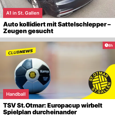
A1 in St. Gallen
Auto kollidiert mit Sattelschlepper –
Zeugen gesucht
Arti
8h
Handball
TSV St.Otmar: Europacup wirbelt
Spielplan durcheinander