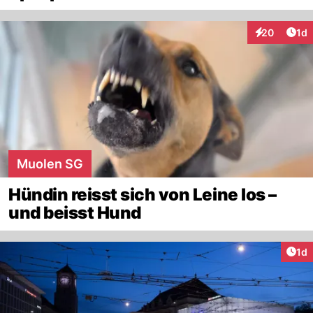
Art
20
1d
Interaktione
Muolen SG
Hündin reisst sich von Leine los –
und beisst Hund
Art
1d