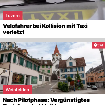
Luzern
Velofahrer bei Kollision mit Taxi
verletzt
Artik
57d
Weinfelden
Nach Pilotphase: Vergünstigtes