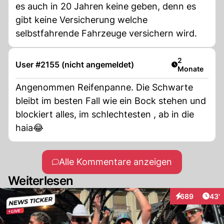
es auch in 20 Jahren keine geben, denn es
gibt keine Versicherung welche
selbstfahrende Fahrzeuge versichern wird.
Artikel veröff
2
User #2155 (nicht angemeldet)
Monate
Angenommen Reifenpanne. Die Schwarte
bleibt im besten Fall wie ein Bock stehen und
blockiert alles, im schlechtesten , ab in die
haia😂
Alle Kommentare anzeigen
Weiterlesen
Arti
689
43'
Interaktionen