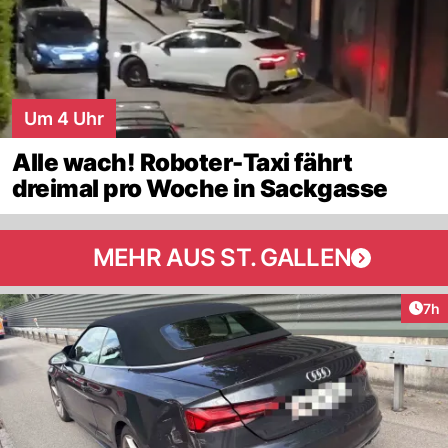
Um 4 Uhr
Alle wach! Roboter-Taxi fährt
dreimal pro Woche in Sackgasse
MEHR AUS ST. GALLEN
Arti
7h