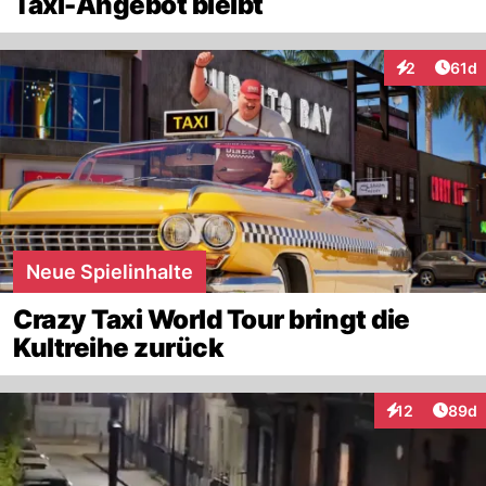
Taxi-Angebot bleibt
Artik
2
61d
Interaktione
Neue Spielinhalte
Crazy Taxi World Tour bringt die
Kultreihe zurück
Artik
12
89d
Interaktionen