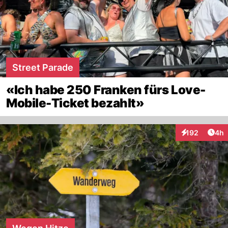
Street Parade
«Ich habe 250 Franken fürs Love-
Mobile-Ticket bezahlt»
Arti
192
4h
Interaktionen