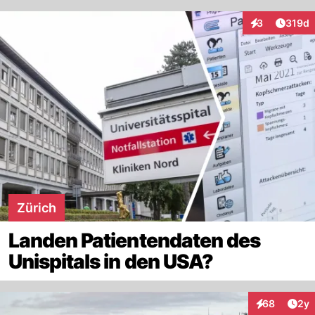
Artike
3
319d
Interaktionen
Zürich
Landen Patientendaten des
Unispitals in den USA?
Arti
68
2y
Interaktionen