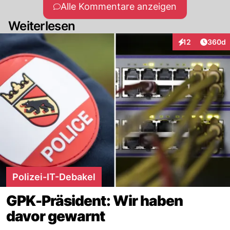
Alle Kommentare anzeigen
Weiterlesen
Artikel
12
360d
Interaktionen
Polizei-IT-Debakel
GPK-Präsident: Wir haben
davor gewarnt