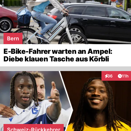
Bern
E-Bike-Fahrer warten an Ampel:
Diebe klauen Tasche aus Körbli
Artik
36
11h
Interaktionen
Schweiz-Rückkehrer