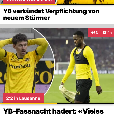
YB verkündet Verpflichtung von
neuem Stürmer
Artik
33
11h
Interaktionen
2:2 in Lausanne
YB-Fassnacht hadert: «Vieles