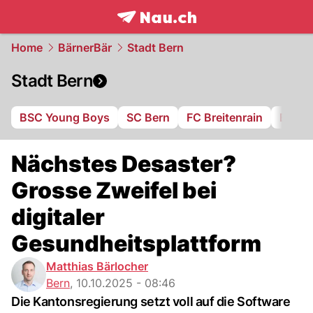
frontpage.
NAU.ch
Home
BärnerBär
Stadt Bern
Stadt Bern
BSC Young Boys
SC Bern
FC Breitenrain
BSV B
Nächstes Desaster?
Grosse Zweifel bei
digitaler
Gesundheitsplattform
Matthias Bärlocher
Bern
,
10.10.2025 - 08:46
Die Kantonsregierung setzt voll auf die Software