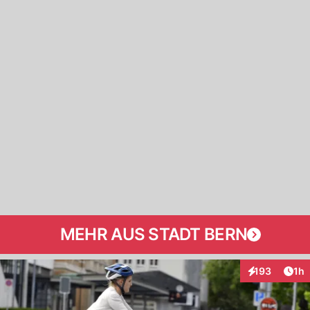
MEHR AUS STADT BERN
Art
193
1h
Interaktionen