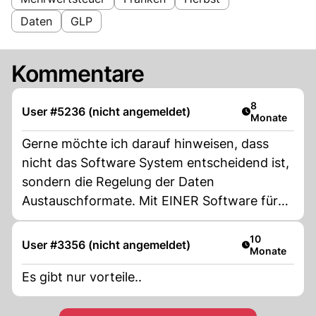
Daten
GLP
Kommentare
Artikel veröff
8
User #5236 (nicht angemeldet)
Monate
Gerne möchte ich darauf hinweisen, dass
nicht das Software System entscheidend ist,
sondern die Regelung der Daten
Austauschformate. Mit EINER Software für
ALLE macht man sich von einem System
abhängig.
Artikel veröffe
10
User #3356 (nicht angemeldet)
Monate
Es gibt nur vorteile..