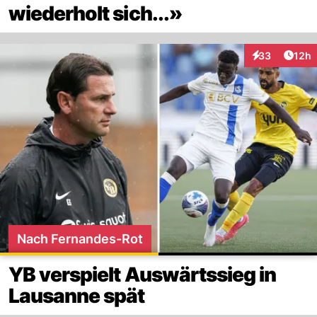
wiederholt sich...»
Artik
33
12h
Interaktionen
Nach Fernandes-Rot
YB verspielt Auswärtssieg in
Lausanne spät