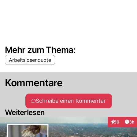
Mehr zum Thema:
Arbeitslosenquote
Kommentare
Schreibe einen Kommentar
Weiterlesen
Arti
50
3h
Interaktionen