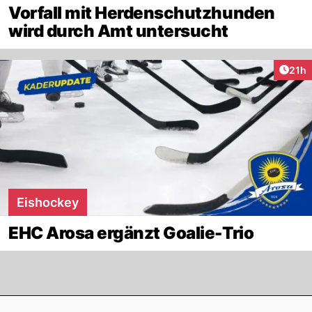
Vorfall mit Herdenschutzhunden
wird durch Amt untersucht
Artik
21h
Eishockey
EHC Arosa ergänzt Goalie-Trio
Footer