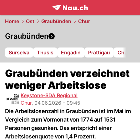
frontpage.
NAU.ch
Home
Ost
Graubünden
Chur
Graubünden
Surselva
Thusis
Engadin
Prättigau
Chur
L
Graubünden verzeichnet
weniger Arbeitslose
Keystone-SDA Regional
Chur
,
04.06.2026 - 09:45
Die Arbeitslosenzahl in Graubünden ist im Mai im
Vergleich zum Vormonat von 1774 auf 1531
Personen gesunken. Das entspricht einer
Arbeitslosenquote von 1,4 Prozent.