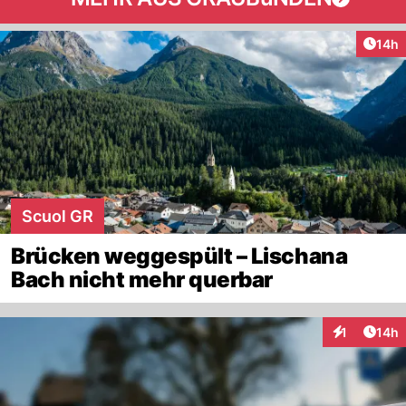
Artik
14h
Scuol GR
Brücken weggespült – Lischana
Bach nicht mehr querbar
Artik
1
14h
Interaktione