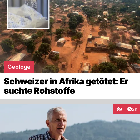
Geologe
Schweizer in Afrika getötet: Er
suchte Rohstoffe
Arti
9
3h
Interaktion