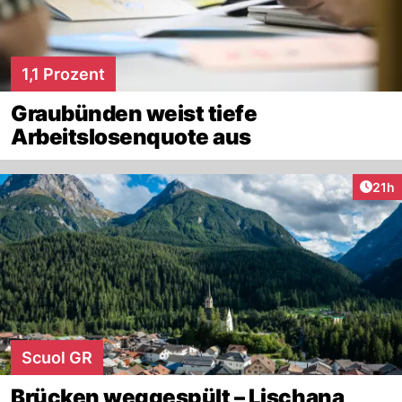
1,1 Prozent
Graubünden weist tiefe
Arbeitslosenquote aus
Artik
21h
Scuol GR
Brücken weggespült – Lischana