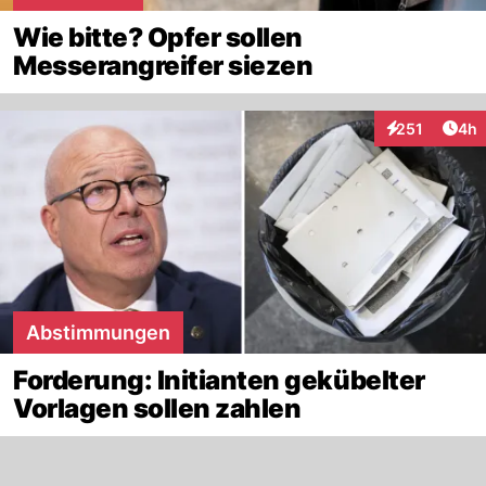
Wie bitte? Opfer sollen
Messerangreifer siezen
Arti
251
4h
Interaktionen
Abstimmungen
Forderung: Initianten gekübelter
Vorlagen sollen zahlen