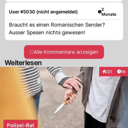
Artikel veröff
2
User #5030 (nicht angemeldet)
Monate
Braucht es einen Romanischen Sender?
Ausser Spesen nichts gewesen!
Alle Kommentare anzeigen
Weiterlesen
Art
221
1h
Interaktionen
Polizei-Rat