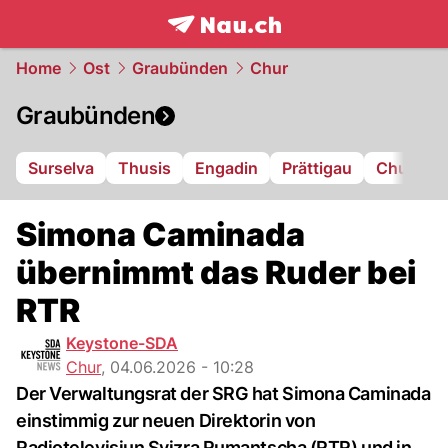
frontpage.
NAU.ch
Home
Ost
Graubünden
Chur
Graubünden
Surselva
Thusis
Engadin
Prättigau
Chur
L
Simona Caminada
übernimmt das Ruder bei
RTR
Keystone-SDA
Chur
,
04.06.2026 - 10:28
Der Verwaltungsrat der SRG hat Simona Caminada
einstimmig zur neuen Direktorin von
Radiotelevisiun Svizra Rumantscha (RTR) und in