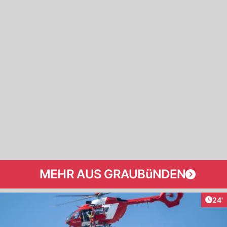
MEHR AUS GRAUBüNDEN
Arti
24'