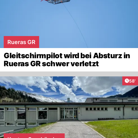
Rueras GR
Gleitschirmpilot wird bei Absturz in
Rueras GR schwer verletzt
Arti
58'