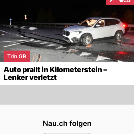
1
22h
Interaktione
Trin GR
Auto prallt in Kilometerstein –
Lenker verletzt
Footer
Nau.ch folgen