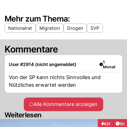
Mehr zum Thema:
Nationalrat
Migration
Drogen
SVP
Kommentare
Artikel veröf
1
User #2914 (nicht angemeldet)
Monat
Von der SP kann nichts Sinnvolles und
Nützliches erwartet werden
Alle Kommentare anzeigen
Weiterlesen
Arti
431
5h
Interaktionen