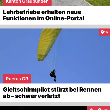
Kanton Graubünden
Lehrbetriebe erhalten neue
Funktionen im Online-Portal
Art
1h
Rueras GR
Gleitschirmpilot stürzt bei Rennen
ab – schwer verletzt
Artik