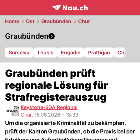
frontpage.
NAU.ch
Home
Ost
Graubünden
Chur
Graubünden
Surselva
Thusis
Engadin
Prättigau
Chur
L
Graubünden prüft
regionale Lösung für
Strafregisterauszug
Keystone-SDA Regional
Chur
,
16.06.2026 - 18:33
Um die organisierte Kriminalität zu bekämpfen,
prüft der Kanton Graubünden, ob die Praxis bei der
Erteilung von Aufenthaltsbewilligungen auf