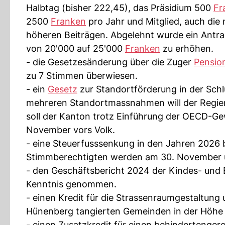
Halbtag (bisher 222,45), das Präsidium 500
Fr
2500
Franken
pro Jahr und Mitglied, auch die
höheren Beiträgen. Abgelehnt wurde ein Antrag
von 20'000 auf 25'000
Franken
zu erhöhen.
- die Gesetzesänderung über die Zuger
Pensio
zu 7 Stimmen überwiesen.
- ein
Gesetz
zur Standortförderung in der Sch
mehreren Standortmassnahmen will der Regier
soll der Kanton trotz Einführung der OECD-Ge
November vors Volk.
- eine Steuerfusssenkung in den Jahren 2026 
Stimmberechtigten werden am 30. November ü
- den Geschäftsbericht 2024 der Kindes- und
Kenntnis genommen.
- einen Kredit für die Strassenraumgestaltun
Hünenberg tangierten Gemeinden in der Höhe 
- einen Zusatzkredit für einen behindertenge