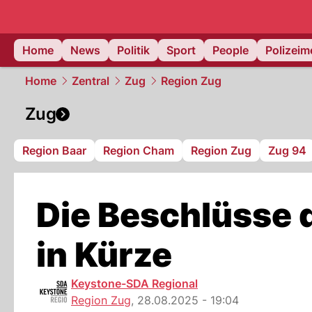
Home
News
Politik
Sport
People
Polizei
Home
Zentral
Zug
Region Zug
Zug
Region Baar
Region Cham
Region Zug
Zug 94
Die Beschlüsse 
in Kürze
Keystone-SDA Regional
Region Zug
,
28.08.2025 - 19:04