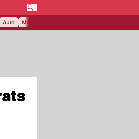
Auto
Matchcenter
Videos
Nau Plus
Lifestyle
rats