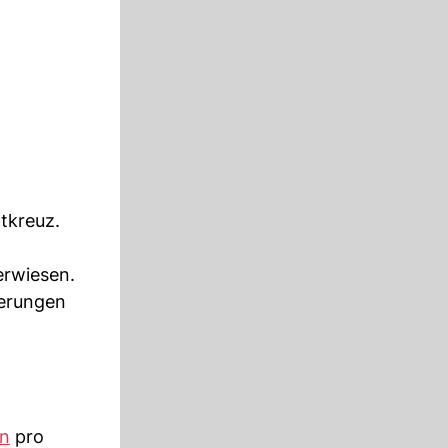
tkreuz.
erwiesen.
derungen
n
pro