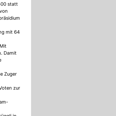
500 statt
 von
präsidium
ng mit 64
Mit
n. Damit
e
ie Zuger
Voten zur
ham-
üggli in