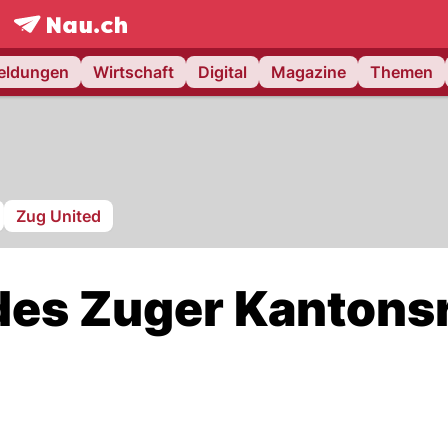
frontpage.
NAU.ch
meldungen
Wirtschaft
Digital
Magazine
Themen
Zug United
des Zuger Kantons