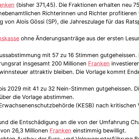
anken
(bisher 371,45). Die Fraktionen erhalten neu 7
 nebenamtlichen Richterinnen und Richter profitieren
 von Alois Gössi (SP), die Jahreszulage für das Rats
nskasse
ohne Änderungsanträge aus der ersten Lesu
lussabstimmung mit 57 zu 16 Stimmen gutgeheissen. 
ungsrat insgesamt 200 Millionen
Franken
investiere
winnsteuer attraktiv bleiben. Die Vorlage kommt End
bis 2029 mit 41 zu 32 Nein-Stimmen gutgeheissen. D
ber die Vorlage abstimmen.
 Erwachsenenschutzbehörde (KESB) nach kritischen 
g und die Entschädigung an die von der Umfahrung C
von 26,3 Millionen
Franken
einstimmig bewilligt.
rechten Ausbau der Fuss- und Velowegunterführung Br