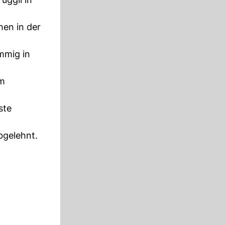
en in der
mmig in
im
ste
bgelehnt.