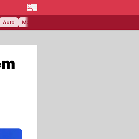
Auto
Matchcenter
Videos
Nau Plus
Lifestyle
em