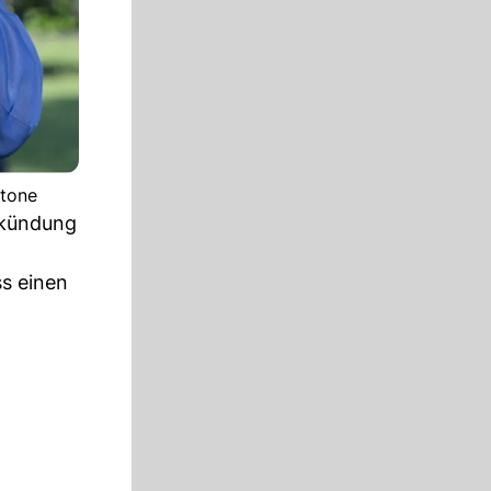
stone
erkündung
ss einen