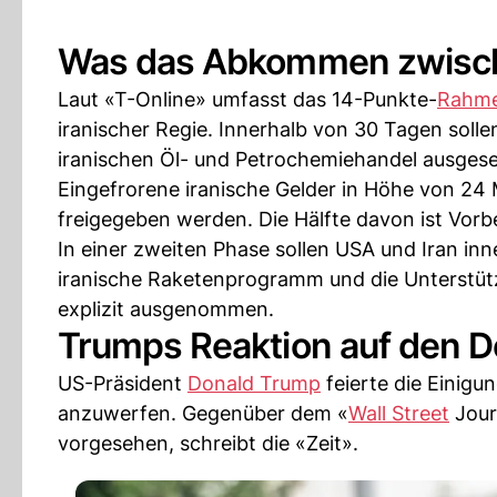
Was das Abkommen zwische
Laut «T-Online» umfasst das 14-Punkte-
Rahm
iranischer Regie. Innerhalb von 30 Tagen sol
iranischen Öl- und Petrochemiehandel ausges
Eingefrorene iranische Gelder in Höhe von 24 
freigegeben werden. Die Hälfte davon ist Vor
In einer zweiten Phase sollen USA und Iran i
iranische Raketenprogramm und die Unterstütz
explizit ausgenommen.
Trumps Reaktion auf den De
US-Präsident
Donald Trump
feierte die Einigu
anzuwerfen. Gegenüber dem «
Wall Street
Jour
vorgesehen, schreibt die «Zeit».