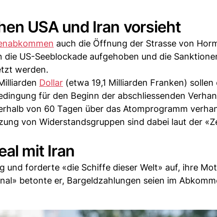
n USA und Iran vorsieht
enabkommen
auch die Öffnung der Strasse von Hor
len die US-Seeblockade aufgehoben und die Sanktion
etzt werden.
Milliarden
Dollar
(etwa 19,1 Milliarden Franken) sollen 
bedingung für den Beginn der abschliessenden Verha
nnerhalb von 60 Tagen über das Atomprogramm verha
ung von Widerstandsgruppen sind dabei laut der «Z
al mit Iran
ng und forderte «die Schiffe dieser Welt» auf, ihre Mo
nal» betonte er, Bargeldzahlungen seien im Abkomm