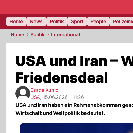
Home
News
Politik
Sport
People
Polizei
Home
Politik
International
USA und Iran – 
Friedensdeal
Esada Kunic
USA
,
15.06.2026 - 11:26
USA und Iran haben ein Rahmenabkommen geschl
Wirtschaft und Weltpolitik bedeutet.