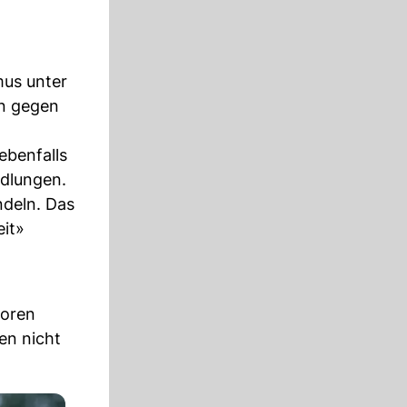
mus unter
en gegen
ebenfalls
ndlungen.
ndeln. Das
eit»
toren
en nicht