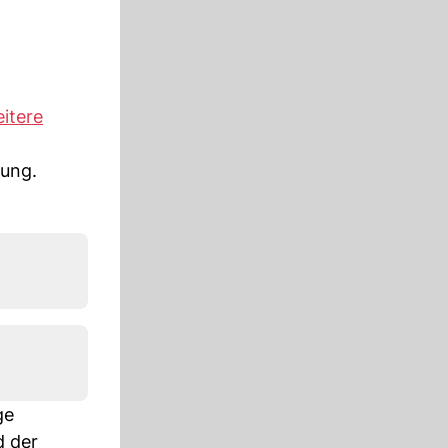
eitere
gung.
ge
d der