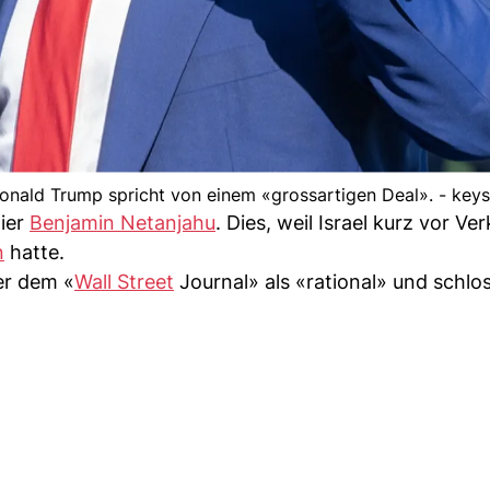
onald Trump spricht von einem «grossartigen Deal». - key
mier
Benjamin Netanjahu
. Dies, weil Israel kurz vor V
n
hatte.
er dem «
Wall Street
Journal» als «rational» und schlo