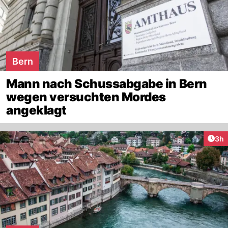
Bern
Mann nach Schussabgabe in Bern
wegen versuchten Mordes
angeklagt
Arti
3h