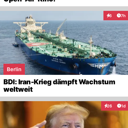
Arti
6
7h
Interaktion
Berlin
BDI: Iran-Krieg dämpft Wachstum
weltweit
Art
26
1d
Interaktione