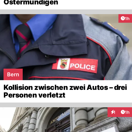
Ostermundigen
Art
1h
Bern
Kollision zwischen zwei Autos – drei
Personen verletzt
Art
1
1h
Interaktion