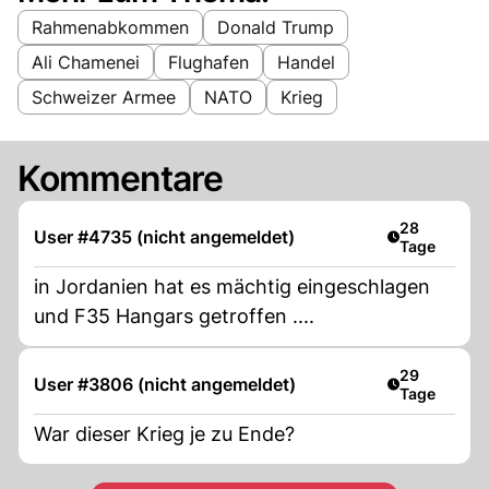
Rahmenabkommen
Donald Trump
Ali Chamenei
Flughafen
Handel
Schweizer Armee
NATO
Krieg
Kommentare
Artikel veröf
28
User #4735 (nicht angemeldet)
Tage
in Jordanien hat es mächtig eingeschlagen
und F35 Hangars getroffen ....
Artikel veröf
29
User #3806 (nicht angemeldet)
Tage
War dieser Krieg je zu Ende?