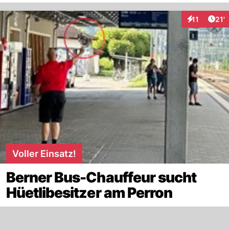
Arti
11
21'
Interaktione
Voller Einsatz!
Berner Bus-Chauffeur sucht
Hüetlibesitzer am Perron