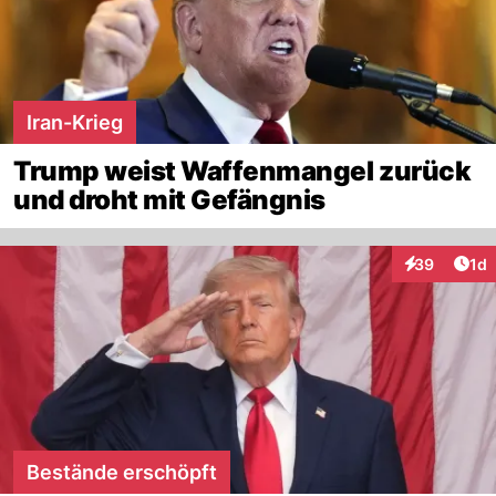
Iran-Krieg
Trump weist Waffenmangel zurück
und droht mit Gefängnis
Art
39
1d
Interaktione
Bestände erschöpft