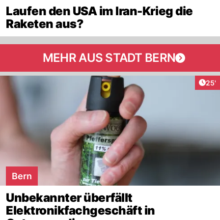
Laufen den USA im Iran-Krieg die
Raketen aus?
MEHR AUS STADT BERN
Arti
25'
Bern
Unbekannter überfällt
Elektronikfachgeschäft in