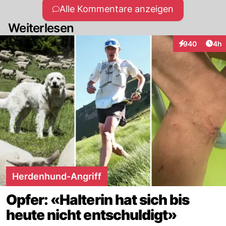
Alle Kommentare anzeigen
Weiterlesen
Arti
940
4h
Interaktionen
Herdenhund-Angriff
Opfer: «Halterin hat sich bis
heute nicht entschuldigt»