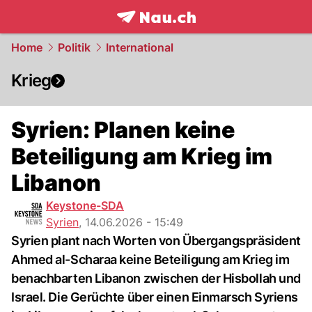
frontpage.
NAU.ch
Home
Politik
International
Krieg
Syrien: Planen keine
Beteiligung am Krieg im
Libanon
Keystone-SDA
Syrien
,
14.06.2026 - 15:49
Syrien plant nach Worten von Übergangspräsident
Ahmed al-Scharaa keine Beteiligung am Krieg im
benachbarten Libanon zwischen der Hisbollah und
Israel. Die Gerüchte über einen Einmarsch Syriens