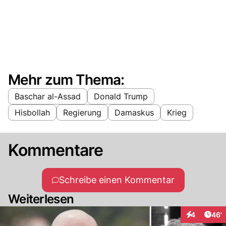
Mehr zum Thema:
Baschar al-Assad
Donald Trump
Hisbollah
Regierung
Damaskus
Krieg
Kommentare
Schreibe einen Kommentar
Weiterlesen
Arti
4
46'
Interaktione