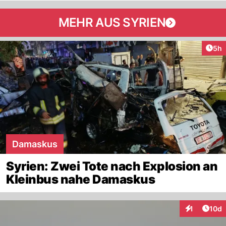
MEHR AUS SYRIEN
Arti
5h
Damaskus
Syrien: Zwei Tote nach Explosion an
Kleinbus nahe Damaskus
Artik
1
10d
Interaktione