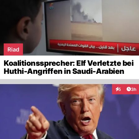
Riad
Koalitionssprecher: Elf Verletzte bei
Huthi-Angriffen in Saudi-Arabien
Arti
5
3h
Interaktion