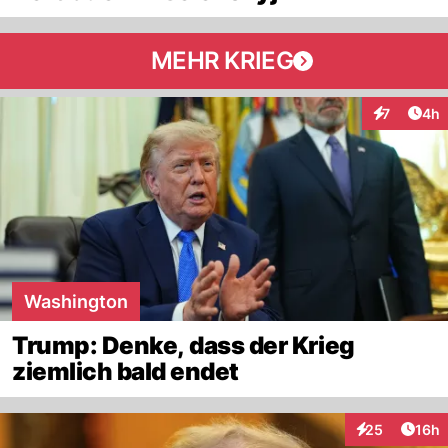
MEHR KRIEG
Arti
7
4h
Interaktion
Washington
Trump: Denke, dass der Krieg
ziemlich bald endet
Artik
25
16h
Interaktionen