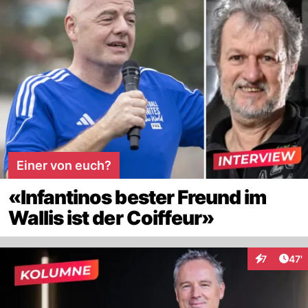
Einer von euch?
«Infantinos bester Freund im
Wallis ist der Coiffeur»
Arti
7
47'
Interaktion