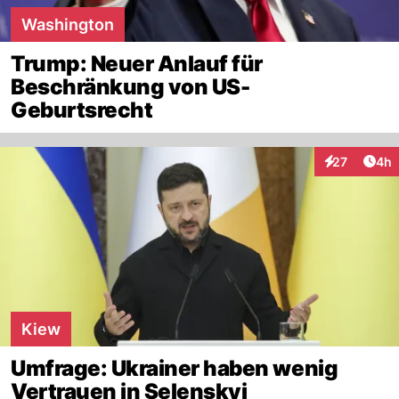
Washington
Trump: Neuer Anlauf für
Beschränkung von US-
Geburtsrecht
Arti
27
4h
Interaktionen
Kiew
Umfrage: Ukrainer haben wenig
Vertrauen in Selenskyj