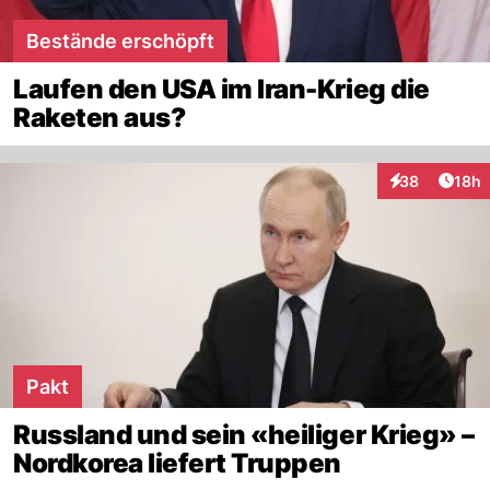
Bestände erschöpft
Laufen den USA im Iran-Krieg die
Raketen aus?
Artik
38
18h
Interaktionen
Pakt
Russland und sein «heiliger Krieg» –
Nordkorea liefert Truppen