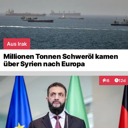
Aus Irak
Millionen Tonnen Schweröl kamen
über Syrien nach Europa
Artik
16
12d
Interaktionen