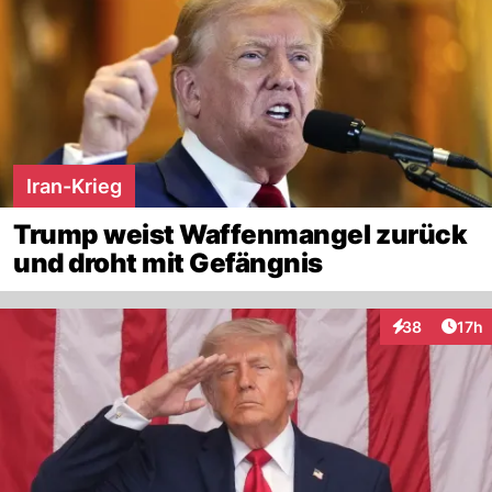
Iran-Krieg
Trump weist Waffenmangel zurück
und droht mit Gefängnis
Artik
38
17h
Interaktionen