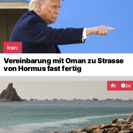
Iran:
Vereinbarung mit Oman zu Strasse
von Hormus fast fertig
Arti
3
2d
Interaktion