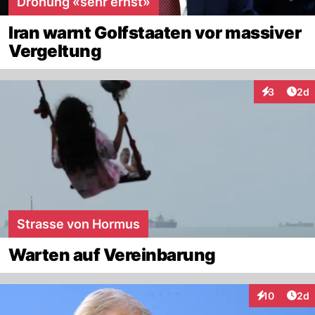
Drohung «sehr ernst»
Iran warnt Golfstaaten vor massiver
Vergeltung
Arti
3
2d
Interaktion
Strasse von Hormus
Warten auf Vereinbarung
Arti
10
2d
Interaktione