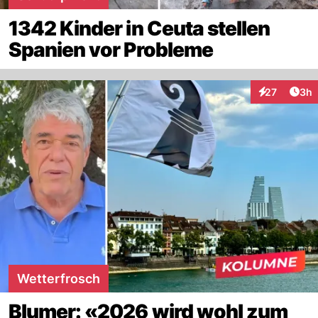
1342 Kinder in Ceuta stellen
Spanien vor Probleme
Arti
27
3h
Interaktionen
Wetterfrosch
Blumer: «2026 wird wohl zum