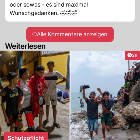
oder sowas - es sind maximal
Wunschgedanken. 🤣🤣🤣
Alle Kommentare anzeigen
Weiterlesen
Arti
3h
Schutzpflicht