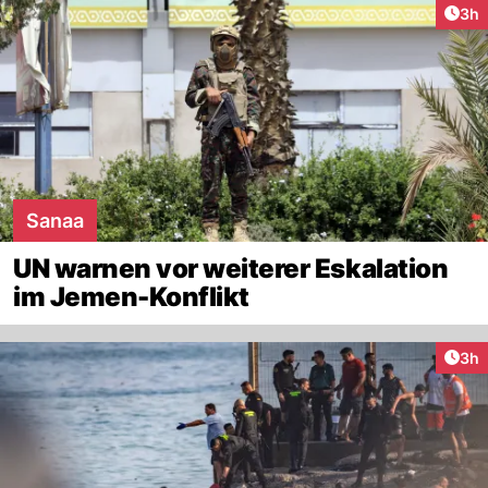
Arti
3h
Sanaa
UN warnen vor weiterer Eskalation
im Jemen-Konflikt
Arti
3h