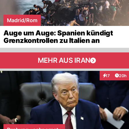
Madrid/Rom
Auge um Auge: Spanien kündigt
Grenzkontrollen zu Italien an
MEHR AUS IRAN
Artik
17
20h
Interaktionen