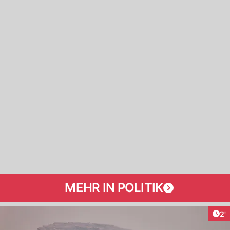
MEHR IN POLITIK
Art
2'