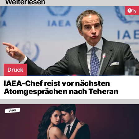
Weiterlesen
Art
1y
Druck
IAEA-Chef reist vor nächsten
Atomgesprächen nach Teheran