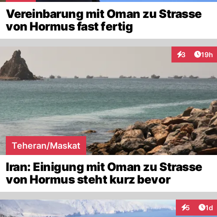
Vereinbarung mit Oman zu Strasse
von Hormus fast fertig
Artik
3
19h
Interaktione
Teheran/Maskat
Iran: Einigung mit Oman zu Strasse
von Hormus steht kurz bevor
Art
5
1d
Interaktion