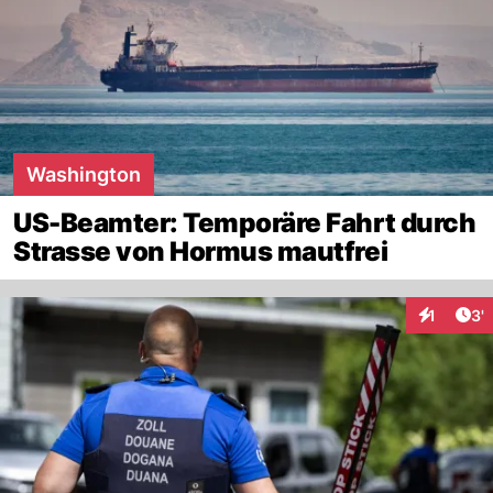
Washington
US-Beamter: Temporäre Fahrt durch
Strasse von Hormus mautfrei
Art
1
3'
Interaktio