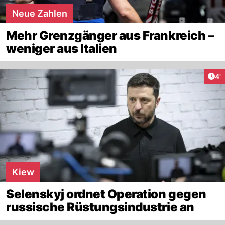
Neue Zahlen
Mehr Grenzgänger aus Frankreich –
weniger aus Italien
Art
4'
Kiew
Selenskyj ordnet Operation gegen
russische Rüstungsindustrie an