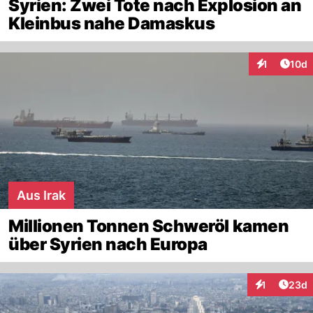
Syrien: Zwei Tote nach Explosion an
Kleinbus nahe Damaskus
Artik
1
10d
Interaktione
Aus Irak
Millionen Tonnen Schweröl kamen
über Syrien nach Europa
Artik
1
23d
Interaktione