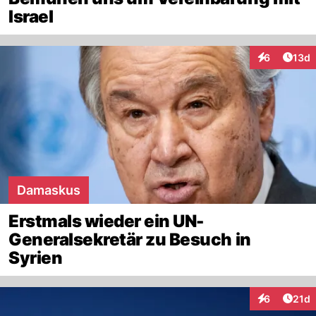
Israel
Artik
6
13d
Interaktione
Damaskus
Erstmals wieder ein UN-
Generalsekretär zu Besuch in
Syrien
Artik
6
21d
Interaktione