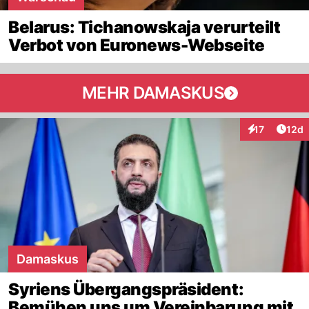
Belarus: Tichanowskaja verurteilt
Verbot von Euronews-Webseite
MEHR DAMASKUS
Artik
17
12d
Interaktionen
Damaskus
Syriens Übergangspräsident:
Bemühen uns um Vereinbarung mit