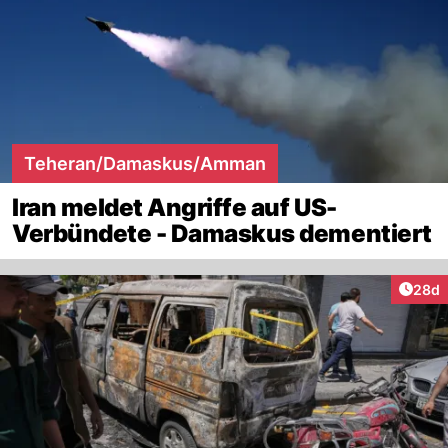
Teheran/Damaskus/Amman
Iran meldet Angriffe auf US-
Verbündete - Damaskus dementiert
Artik
28d