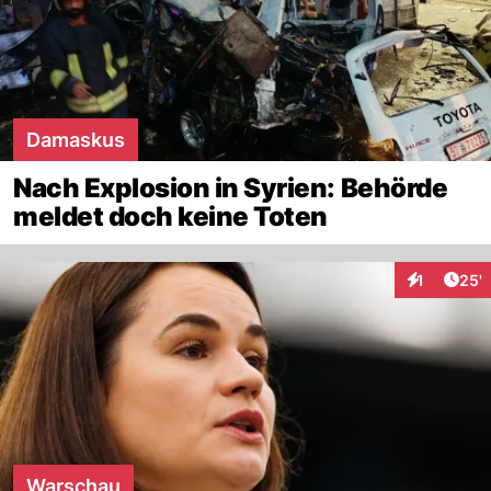
Damaskus
Nach Explosion in Syrien: Behörde
meldet doch keine Toten
Arti
1
25'
Interaktion
Warschau