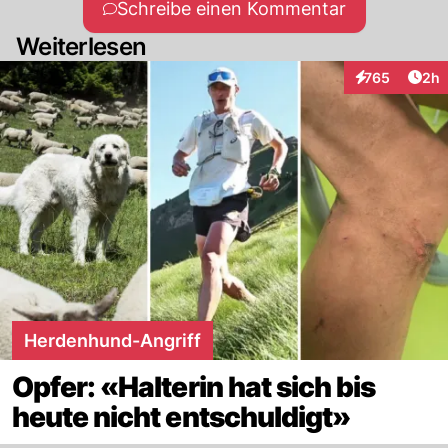
Schreibe einen Kommentar
Weiterlesen
Arti
765
2h
Interaktionen
Herdenhund-Angriff
Opfer: «Halterin hat sich bis
heute nicht entschuldigt»