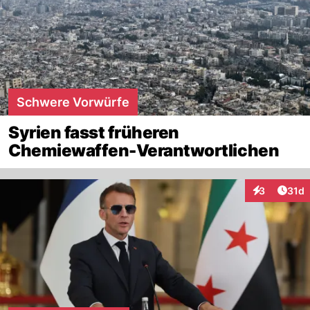
Schwere Vorwürfe
Syrien fasst früheren
Chemiewaffen-Verantwortlichen
Artik
3
31d
Interaktione