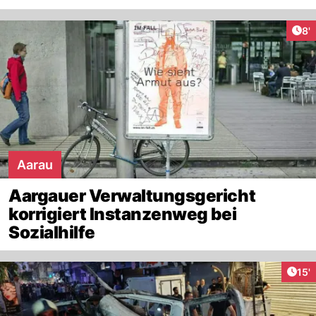
Art
8'
Aarau
Aargauer Verwaltungsgericht
korrigiert Instanzenweg bei
Sozialhilfe
Arti
15'