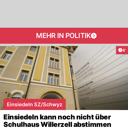
MEHR IN POLITIK
Art
4'
Einsiedeln SZ/Schwyz
Einsiedeln kann noch nicht über
Schulhaus Willerzell abstimmen