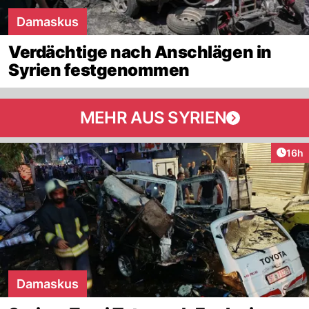
Damaskus
Verdächtige nach Anschlägen in
Syrien festgenommen
MEHR AUS SYRIEN
Artik
16h
Damaskus