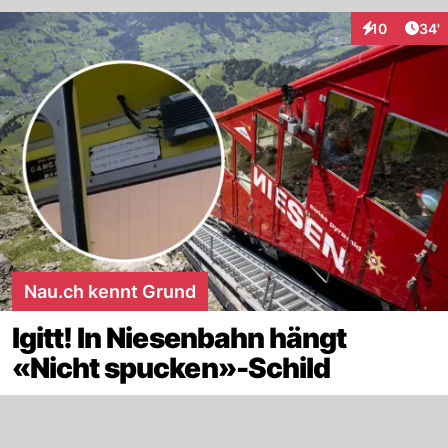
Arti
10
34'
Interaktionen
Nau.ch kennt Grund
Igitt! In Niesenbahn hängt
«Nicht spucken»-Schild