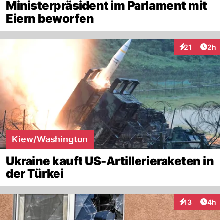
Ministerpräsident im Parlament mit
Eiern beworfen
Arti
21
2h
Interaktione
Kiew/Washington
Ukraine kauft US-Artillerieraketen in
der Türkei
Arti
13
4h
Interaktione