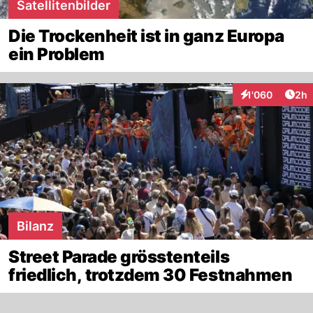
Satellitenbilder
Die Trockenheit ist in ganz Europa
ein Problem
Arti
1'060
2h
Interaktionen
Bilanz
Street Parade grösstenteils
friedlich, trotzdem 30 Festnahmen