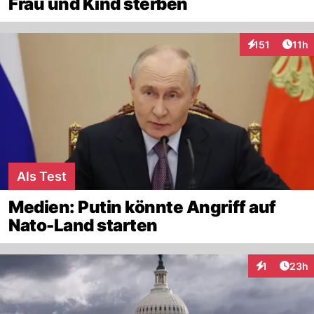
Frau und Kind sterben
Artik
151
11h
Interaktionen
Als Test
Medien: Putin könnte Angriff auf
Nato-Land starten
Artik
1
23h
Interaktione