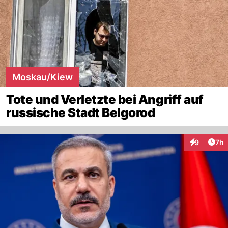
Moskau/Kiew
Tote und Verletzte bei Angriff auf
russische Stadt Belgorod
Arti
9
7h
Interaktion