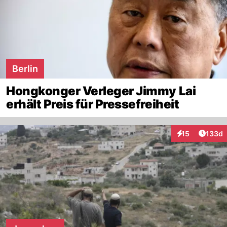
Berlin
Hongkonger Verleger Jimmy Lai
erhält Preis für Pressefreiheit
Artike
15
133d
Interaktionen