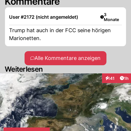
Kommentare
Artikel veröff
3
User #2172 (nicht angemeldet)
Monate
Trump hat auch in der FCC seine hörigen
Marionetten.
Alle Kommentare anzeigen
Weiterlesen
Art
141
1h
Interaktionen