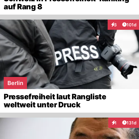
auf Rang 8
Artike
3
101d
Interaktionen
Berlin
Pressefreiheit laut Rangliste
weltweit unter Druck
Artike
1
131d
Interaktionen