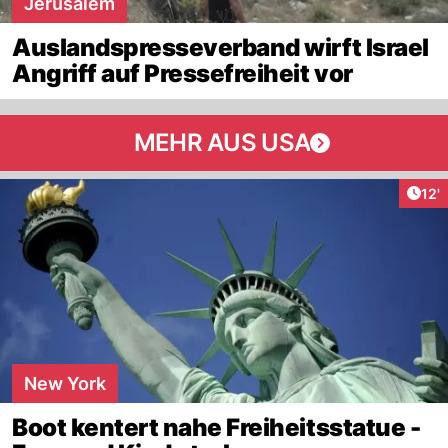
Jerusalem
Auslandspresseverband wirft Israel
Angriff auf Pressefreiheit vor
MEHR AUS USA
Arti
12'
New York
Boot kentert nahe Freiheitsstatue -