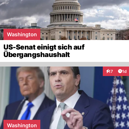
Washington
US-Senat einigt sich auf
Übergangshaushalt
Art
17
1d
Interaktione
Washington