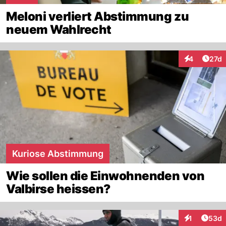
Meloni verliert Abstimmung zu
neuem Wahlrecht
Artik
4
27d
Interaktione
Kuriose Abstimmung
Wie sollen die Einwohnenden von
Valbirse heissen?
Artik
1
53d
Interaktione