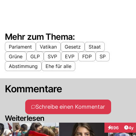
Mehr zum Thema:
Parlament
Vatikan
Gesetz
Staat
Grüne
GLP
SVP
EVP
FDP
SP
Abstimmung
Ehe für alle
Kommentare
Schreibe einen Kommentar
Weiterlesen
Arti
896
4y
Interaktionen