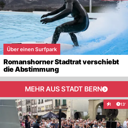
Über einen Surfpark
Romanshorner Stadtrat verschiebt
die Abstimmung
MEHR AUS STADT BERN
Arti
1
13'
Interaktion