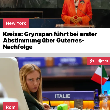
New York
Kreise: Grynspan führt bei erster
Abstimmung über Guterres-
Nachfolge
Artik
3
27d
Interaktione
Rom