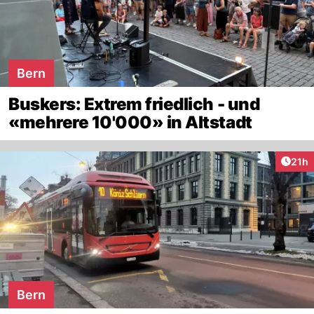
Bern
Buskers: Extrem friedlich - und
«mehrere 10'000» in Altstadt
Artik
21h
Bern