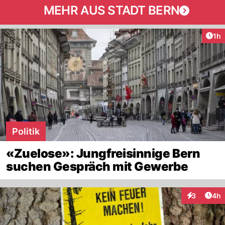
MEHR AUS STADT BERN
Art
1h
Politik
«Zuelose»: Jungfreisinnige Bern
suchen Gespräch mit Gewerbe
Arti
3
4h
Interaktion