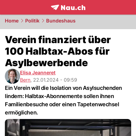
frontpage.
NAU.ch
Home
Politik
Bundeshaus
Verein finanziert über
100 Halbtax-Abos für
Asylbewerbende
Elisa Jeanneret
Bern
,
22.01.2024 - 09:59
Ein Verein will die Isolation von Asylsuchenden
lindern: Halbtax-Abonnemente sollen ihnen
Familienbesuche oder einen Tapetenwechsel
ermöglichen.