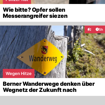
Wie bitte? Opfer sollen
Messerangreifer siezen
Arti
2
5h
Interaktion
Wegen Hitze
Berner Wanderwege denken über
Wegnetz der Zukunft nach