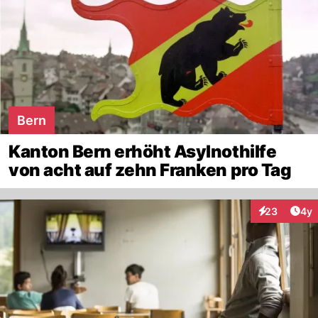
Bern
Kanton Bern erhöht Asylnothilfe
von acht auf zehn Franken pro Tag
Arti
23
4y
Interaktionen