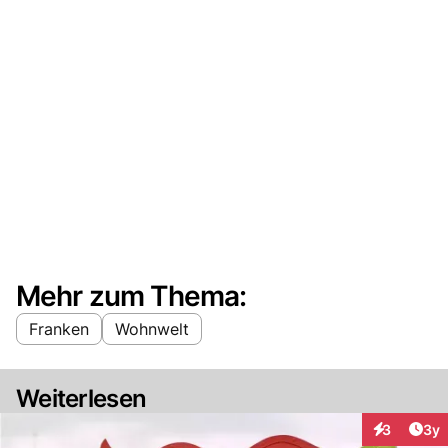
Mehr zum Thema:
Franken
Wohnwelt
Weiterlesen
Arti
3
3y
Interaktion