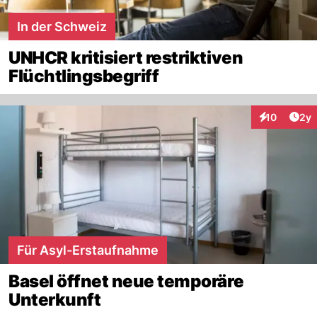
In der Schweiz
UNHCR kritisiert restriktiven
Flüchtlingsbegriff
Arti
10
2y
Interaktione
Für Asyl-Erstaufnahme
Basel öffnet neue temporäre
Unterkunft