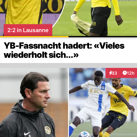
2:2 in Lausanne
YB-Fassnacht hadert: «Vieles
wiederholt sich...»
Artik
33
12h
Interaktionen