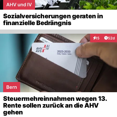
AHV und IV
Sozialversicherungen geraten in
finanzielle Bedrängnis
Artik
15
52d
Interaktionen
Bern
Steuermehreinnahmen wegen 13.
Rente sollen zurück an die AHV
gehen