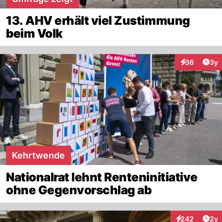
13. AHV erhält viel Zustimmung
beim Volk
Arti
36
3y
Interaktionen
Kehrtwende
Nationalrat lehnt Renteninitiative
ohne Gegenvorschlag ab
Arti
242
2y