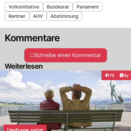
Volksinitiative
Bundesrat
Parlament
Rentner
AHV
Abstimmung
Kommentare
Schreibe einen Kommentar
Weiterlesen
Arti
175
3y
Interaktionen
Umfrage zeigt