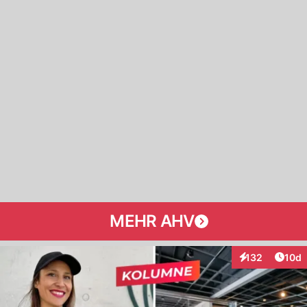
MEHR AHV
Artik
132
10d
Interaktionen