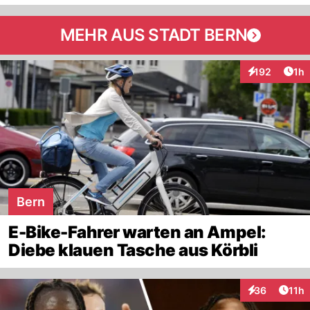
MEHR AUS STADT BERN
Art
192
1h
Interaktionen
Bern
E-Bike-Fahrer warten an Ampel:
Diebe klauen Tasche aus Körbli
Artik
36
11h
Interaktionen