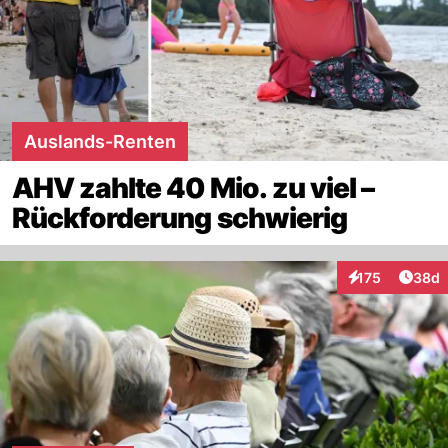
Auslands-Renten
AHV zahlte 40 Mio. zu viel –
Rückforderung schwierig
Artik
175
38d
Interaktionen