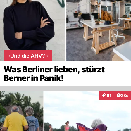
«Und die AHV?»
Was Berliner lieben, stürzt
Berner in Panik!
Artik
191
28d
Interaktionen