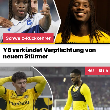
Schweiz-Rückkehrer
YB verkündet Verpflichtung von
neuem Stürmer
Artik
33
11h
Interaktionen