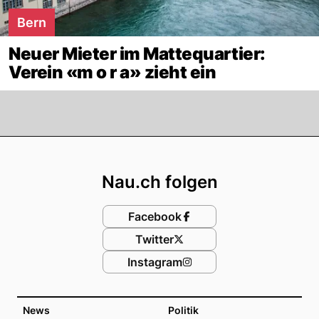
Bern
Neuer Mieter im Mattequartier:
Verein «m o r a» zieht ein
Footer
Nau.ch folgen
Facebook
Twitter
Instagram
News
Politik