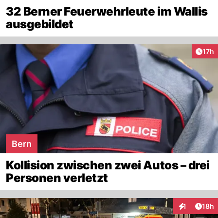
32 Berner Feuerwehrleute im Wallis
ausgebildet
Artik
17h
Bern
Kollision zwischen zwei Autos – drei
Personen verletzt
Artik
1
18h
Interaktione