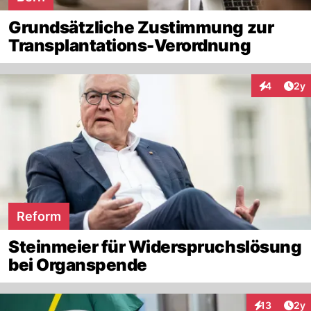
Grundsätzliche Zustimmung zur
Transplantations-Verordnung
Arti
4
2y
Interaktion
Reform
Steinmeier für Widerspruchslösung
bei Organspende
Arti
13
2y
Interaktione