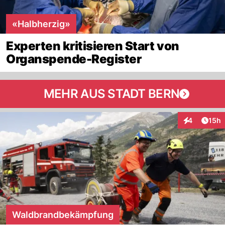
«Halbherzig»
Experten kritisieren Start von
Organspende-Register
MEHR AUS STADT BERN
Artik
4
15h
Interaktione
Waldbrandbekämpfung