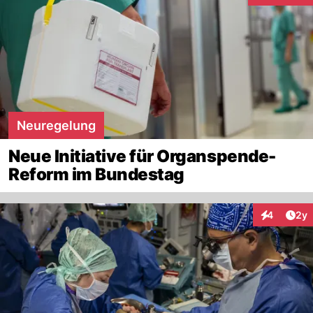
Neuregelung
Neue Initiative für Organspende-
Reform im Bundestag
Arti
4
2y
Interaktion