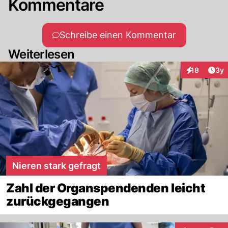
Kommentare
Schreibe einen Kommentar
Weiterlesen
Arti
18
3y
Interaktione
Nieren stark gefragt
Zahl der Organspendenden leicht
zurückgegangen