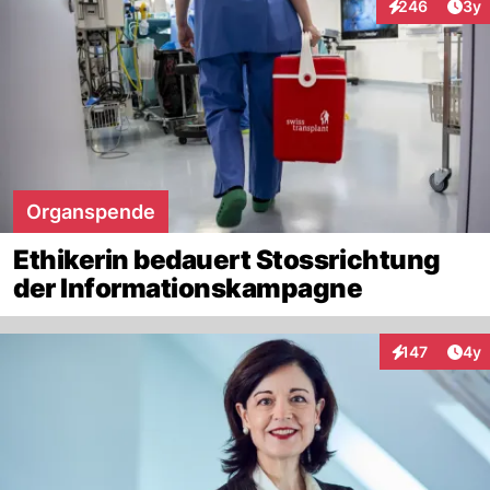
Arti
246
3y
Interaktionen
Organspende
Ethikerin bedauert Stossrichtung
der Informationskampagne
Arti
147
4y
Interaktionen