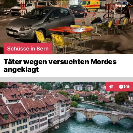
Schüsse in Bern
Täter wegen versuchten Mordes
angeklagt
Artik
1
19h
Interaktione