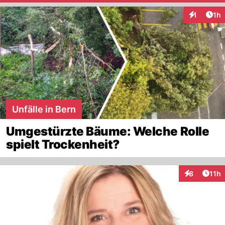
Art
1
1h
Interaktion
Unfälle in Bern
Umgestürzte Bäume: Welche Rolle
spielt Trockenheit?
Artik
8
11h
Interaktione