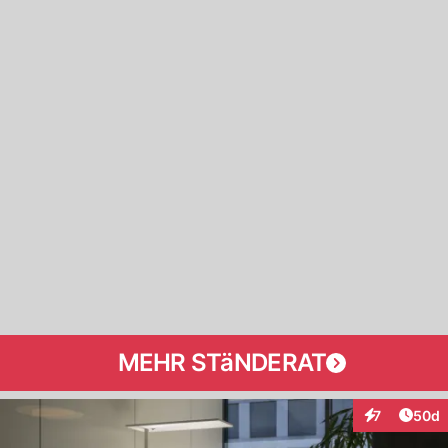
MEHR STäNDERAT
Artik
7
50d
Interaktionen