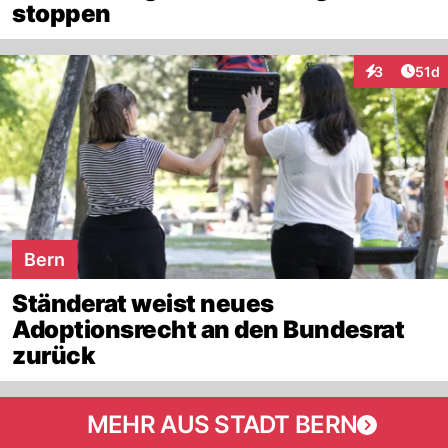
stoppen
Artik
3
51d
Interaktione
Bern
Ständerat weist neues
Adoptionsrecht an den Bundesrat
zurück
MEHR AUS STADT BERN