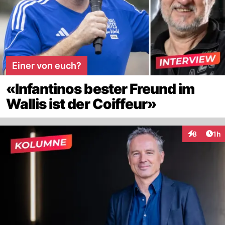
Einer von euch?
«Infantinos bester Freund im
Wallis ist der Coiffeur»
Art
8
1h
Interaktion