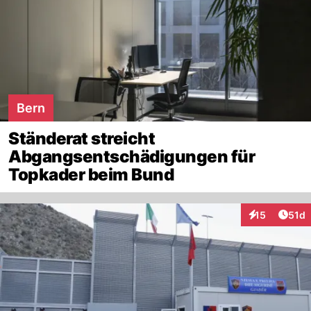
Bern
Ständerat streicht
Abgangsentschädigungen für
Topkader beim Bund
Artik
15
51d
Interaktionen