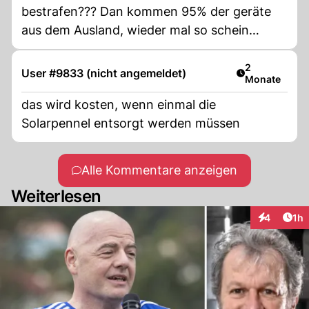
bestrafen??? Dan kommen 95% der geräte
aus dem Ausland, wieder mal so schein
Motion um solche shops zu Diskriminieren
die kein Wucher betreiben---
Artikel veröff
2
User #9833 (nicht angemeldet)
Monate
das wird kosten, wenn einmal die
Solarpennel entsorgt werden müssen
Alle Kommentare anzeigen
Weiterlesen
Art
4
1h
Interaktion