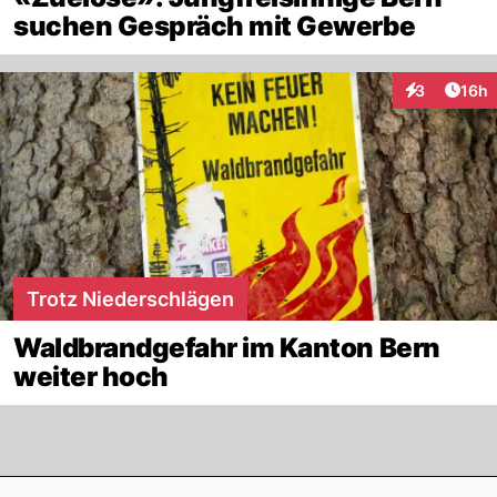
suchen Gespräch mit Gewerbe
Artik
3
16h
Interaktione
Trotz Niederschlägen
Waldbrandgefahr im Kanton Bern
weiter hoch