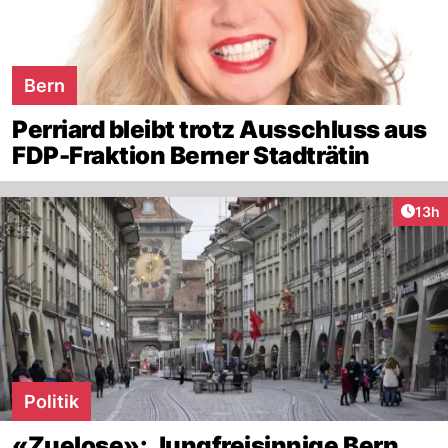
Bern
Perriard bleibt trotz Ausschluss aus
FDP-Fraktion Berner Stadträtin
Artik
13h
Politik
«Zuelose»: Jungfreisinnige Bern